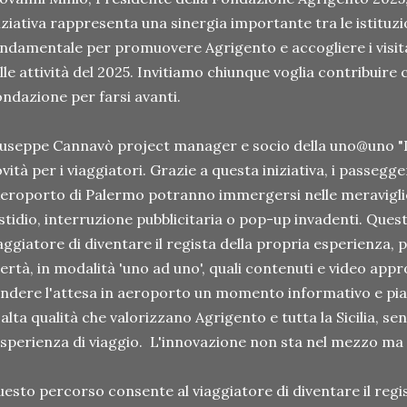
iziativa rappresenta una sinergia importante tra le istituzi
ndamentale per promuovere Agrigento e accogliere i visita
lle attività del 2025. Invitiamo chiunque voglia contribuire c
ndazione per farsi avanti.
useppe Cannavò project manager e socio della uno@uno "
vità per i viaggiatori. Grazie a questa iniziativa, i passegge
Aeroporto di Palermo potranno immergersi nelle meraviglie
stidio, interruzione pubblicitaria o pop-up invadenti. Que
aggiatore di diventare il regista della propria esperienza, 
bertà, in modalità 'uno ad uno', quali contenuti e video appr
ndere l'attesa in aeroporto un momento informativo e pia
 alta qualità che valorizzano Agrigento e tutta la Sicilia,
esperienza di viaggio. L'innovazione non sta nel mezzo ma n
esto percorso consente al viaggiatore di diventare il regi