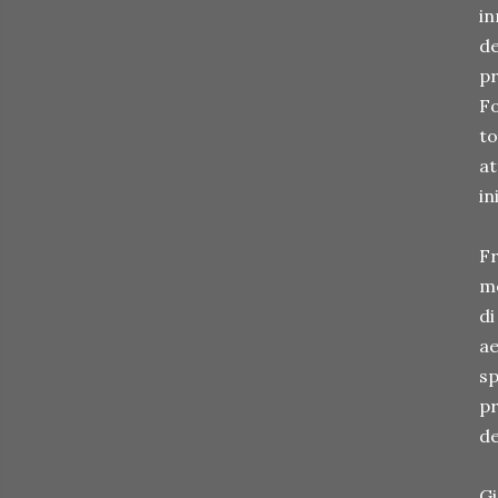
in
de
pr
Fo
to
at
in
Fr
me
di
ae
sp
pr
de
Gi