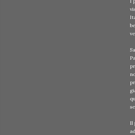
I 
vi
It
be
ve
Sa
Pa
pr
no
pr
gi
qu
se
Il
ad