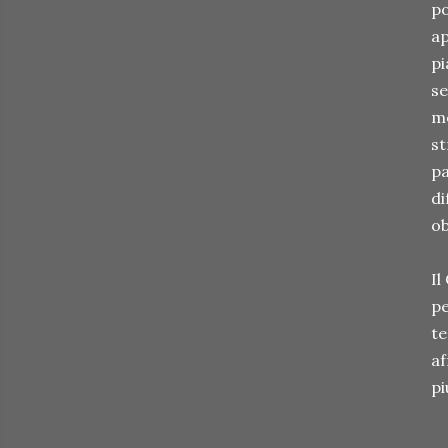
po
ap
pi
se
me
st
pa
di
ob
Il
pe
te
af
pi