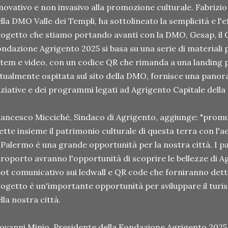
novativo e non invasivo alla promozione culturale. Fabrizi
lla DMO Valle dei Templi, ha sottolineato la semplicità e l'eff
ogetto che stiamo portando avanti con la DMO, Gesap, il 
ndazione Agrigento 2025 si basa su una serie di materiali
tem e video, con un codice QR che rimanda a una landing 
tualmente ospitata sul sito della DMO, fornisce una pano
iziative e dei programmi legati ad Agrigento Capitale della
ancesco Miccichè, Sindaco di Agrigento, aggiunge: "promuo
tte insieme il patrimonio culturale di questa terra con l'
 Palermo è una grande opportunità per la nostra città. I p
roporto avranno l'opportunità di scoprire le bellezze di 
ot comunicativo sui ledwall e QR code che forniranno dett
ogetto è un'importante opportunità per sviluppare il turi
lla nostra città.
ovanni Minio, Presidente della Fondazione Agrigento 2025