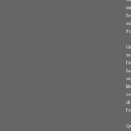
in
fo
su
Fo
Gi
no
l'
fa
vi
li
re
di
l'
Qu