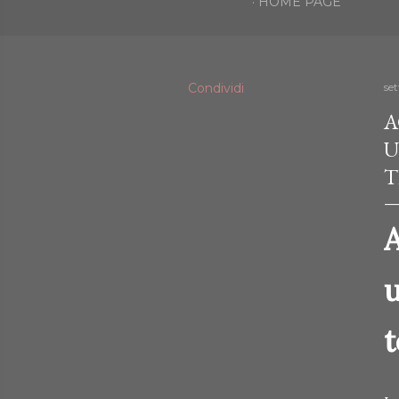
HOME PAGE
Condividi
se
A
U
T
A
u
t