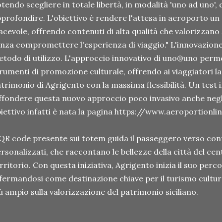
tendo scegliere in totale libertà, in modalità 'uno ad uno', 
profondire. L'obiettivo è rendere l'attesa in aeroporto 
acevole, offrendo contenuti di alta qualità che valorizzano A
nza compromettere l'esperienza di viaggio." L'innovazion
todo di utilizzo. L'approccio innovativo di uno@uno permet
rumenti di promozione culturale, offrendo ai viaggiatori la p
trimonio di Agrigento con la massima flessibilità. Un test
ffondere questa nuovo approccio poco invasivo anche negli
iettivo infatti è nata la pagina https://www.aeroportionlin
 QR code presente sui totem guida il passeggero verso cont
rsonalizzati, che raccontano le bellezze della città del cent
rritorio. Con questa iniziativa, Agrigento inizia il suo perco
fermandosi come destinazione chiave per il turismo cultur
ù ampio sulla valorizzazione del patrimonio siciliano.