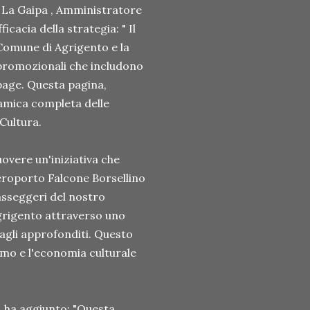
o La Gaipa , Amministratore
icacia della strategia: " Il
Comune di Agrigento e la
 promozionali che includono
page. Questa pagina,
ramica completa delle
 Cultura.
vere un'iniziativa che
aeroporto Falcone Borsellino
asseggeri del nostro
Agrigento attraverso uno
agli approfonditi. Questo
smo e l'economia culturale
, ha aggiunto: "Questa