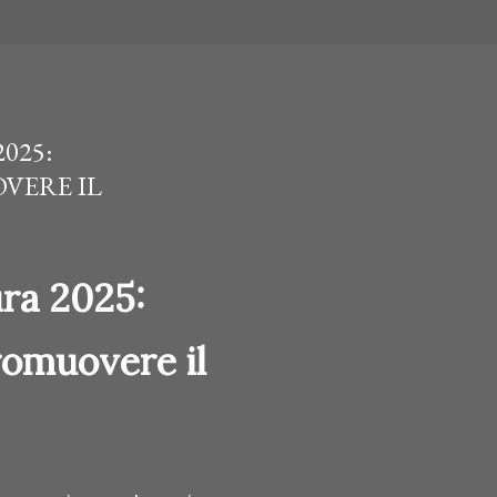
025:
VERE IL
ura 2025:
romuovere il