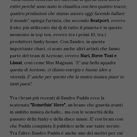
estivi perché sono stato in classifica con ben quattro tracce,
quattro produzioni che stanno ancora oggi facendo ballare
il mondo"
, spiega l'artista, che secondo
Beatport
, ovvero
il sito più utilizzato dai dj di tutto il pianeta è in questo
momento in top ten, ovvero tra i primi 10, tra i
produttori funky house. Con Sandro, in questa
importante chart, ci sono anche altri artisti che fanno
parte del team di Acetone, ovvero
Nari, Steve Tosi e
Lissat
, così come Max Magnani.
"E' una bella squadra
questa di Acetone, ci diamo energia e buone idee a
vicenda. E' anche per questo che la nostra musica piace in
tanti paesi".
Tra i brani più recenti di Sandro Puddu ecco la
scatenata
"Somethin' Here"
, un brano che guarda avanti
in ambito musica da ballo... ma con le sonorità della
passato della funky e della disco music. E' con brani così
che Puddu conquista il pubblico nelle sue tante serate.
Tra l'altro Sandro Puddu è anche uno dei motivi per cui