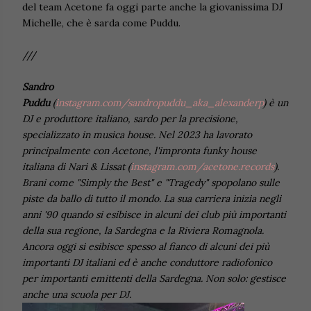
del team Acetone fa oggi parte anche la giovanissima DJ
Michelle, che è sarda come Puddu.
///
Sandro
Puddu
(
instagram.com/sandropuddu_aka_alexanderp
) è un
DJ e produttore italiano, sardo per la precisione,
specializzato in musica house. Nel 2023 ha lavorato
principalmente con Acetone, l'impronta funky house
italiana di Nari & Lissat (
instagram.com/acetone.records
).
Brani come "Simply the Best" e "Tragedy" spopolano sulle
piste da ballo di tutto il mondo. La sua carriera inizia negli
anni '90 quando si esibisce in alcuni dei club più importanti
della sua regione, la Sardegna e la Riviera Romagnola.
Ancora oggi si esibisce spesso al fianco di alcuni dei più
importanti DJ italiani ed è anche conduttore radiofonico
per importanti emittenti della Sardegna. Non solo: gestisce
anche una scuola per DJ.