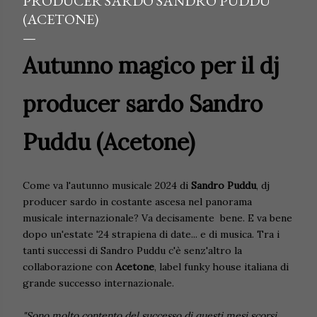
PRODUCER SARDO SANDRO PUDDU
(ACETONE)
Autunno magico per il dj
producer sardo Sandro
Puddu (Acetone)
Come va l'autunno musicale 2024 di
Sandro Puddu
, dj
producer sardo in costante ascesa nel panorama
musicale internazionale? Va decisamente bene. E va bene
dopo un'estate '24 strapiena di date... e di musica. Tra i
tanti successi di Sandro Puddu c'è senz'altro la
collaborazione con
Acetone
, label funky house italiana di
grande successo internazionale.
"Sono molto contento del successo di questi mesi scorsi