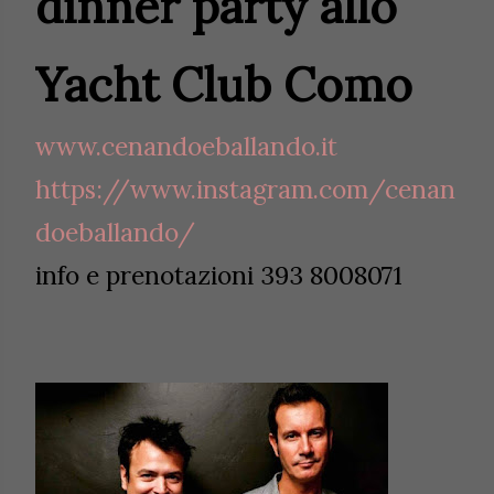
dinner party allo
Yacht Club Como
www.cenandoeballando.it
https://www.instagram.com/cenan
doeballando/
info e prenotazioni 393 8008071