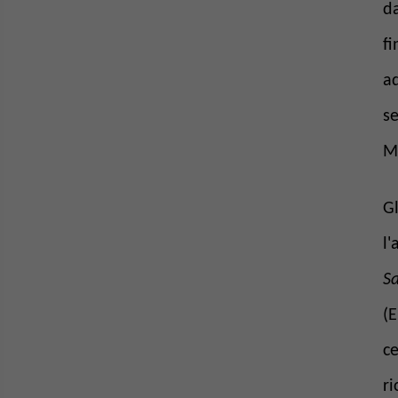
d
fi
ad
se
M
Gl
l'
S
(
ce
ri