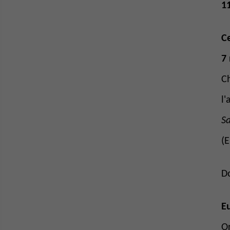
11
C
7
C
l'
S
(
D
E
O