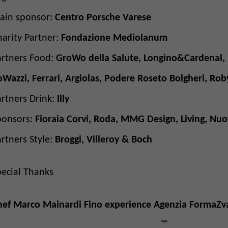
ain sponsor:
Centro Porsche Varese
harity Partner:
Fondazione Mediolanum
artners Food:
GroWo della Salute, Longino&Cardenal, 
oWazzi, Ferrari, Argiolas, Podere Roseto Bolgheri, Ro
artners Drink:
Illy
ponsors:
Fioraia Corvi, Roda, MMG Design, Living, Nuo
rtners Style:
Broggi, Villeroy & Boch
pecial Thanks
hef Marco Mainardi Fino experience Agenzia FormaZva