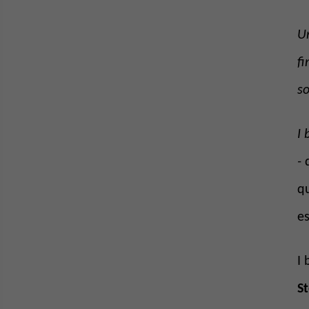
Un
fi
so
I 
-
qu
es
I 
St