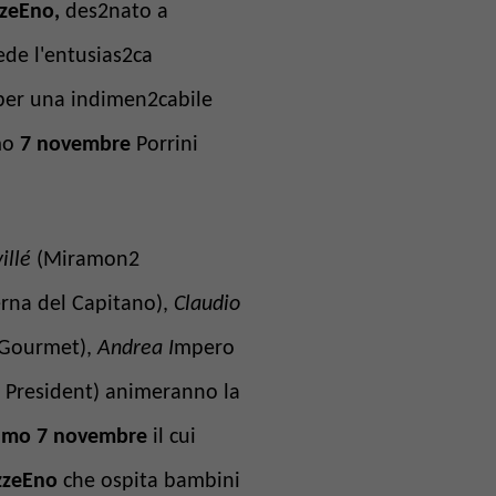
ezzeEno,
des2nato a
vede l'entusias2ca
, per una indimen2cabile
imo
7 novembre
Porrini
illé
(Miramon2
erna del Capitano),
Claudio
 Gourmet),
Andrea I
mpero
 President) animeranno la
simo 7 novembre
il cui
ezzeEno
che ospita bambini