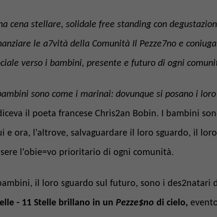
a cena stellare, solidale free standing con degustazione
nanziare le a7vità della Comunità Il Pezze7no e coniuga
ciale verso i bambini, presente e futuro di ogni comunit
bambini sono come i marinai: dovunque si posano i loro 
diceva il poeta francese Chris2an Bobin. I bambini sono 
i e ora, l'altrove, salvaguardare il loro sguardo, il l
sere l'obie=vo prioritario di ogni comunità.
bambini, il loro sguardo sul futuro, sono i des2natari 
elle - 11 Stelle brillano in un
Pezze$no
di cielo,
evento