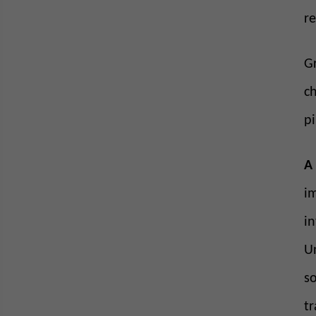
r
Gr
ch
pi
A 
im
in
Un
so
tr