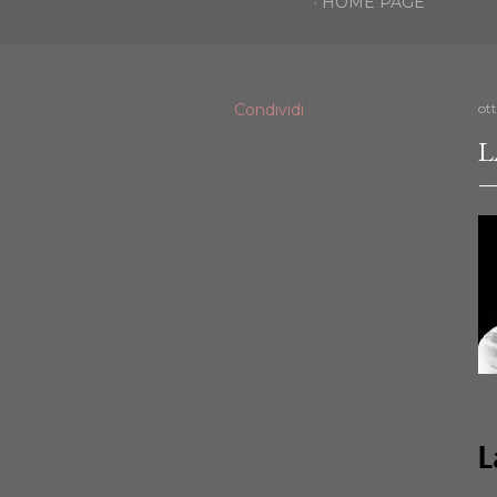
HOME PAGE
Condividi
ot
L
L