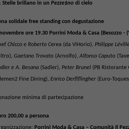
 Stelle brillano in un
Pezze$no
di cielo
ena solidale free standing con degustazione
 novembre ore 19.30 Porrini Moda & Casa (Besozzo - (
hef
Chicco e Roberto C
erea (da ViHorio),
Philippe Lévill
altro),
Gaetano Trovat
o (Arnolfo),
Alfonso Cap
uto (Tav
adler e A. Besana
(Sadler),
Peter Brunel
(PB Ristorante
Elemen2 Fine Dining),
Enrico Derflflingher
(Euro-Toques
onazione minima di partecipazione
uro 200,00 a persona
rganizzazione:
Porrini Moda & Casa – Comunità Il Pe