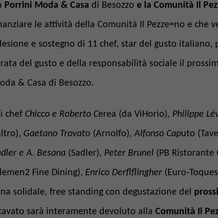
a
Porrini Moda & Casa
di Besozzo
e la Comunità Il P
nanziare le attività della Comunità Il Pezze=no e che 
esione e sostegno di 11 chef, star del gusto italiano
rata del gusto e della responsabilità sociale il pross
oda & Casa di Besozzo.
i chef
Chicco e Roberto C
erea (da ViHorio),
Philippe Lév
altro),
Gaetano Trovat
o (Arnolfo),
Alfonso Cap
uto (Tav
adler e A. Besana
(Sadler),
Peter Brunel
(PB Ristorante
Elemen2 Fine Dining),
Enrico Derflflingher
(Euro-Toques
na solidale, free standing con degustazione del
pros
cavato sarà interamente devoluto alla
Comunità Il P