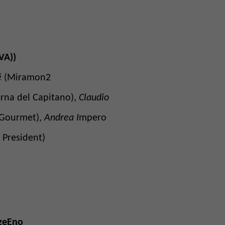
VA))
é
(Miramon2
erna del Capitano),
Claudio
 Gourmet),
Andrea I
mpero
 President)
zzeEno