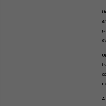
Un
en
pa
ev
Un
tr
co
m
A