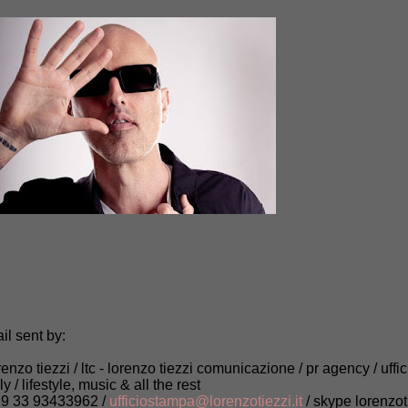
il sent by:
renzo tiezzi / ltc - lorenzo tiezzi comunicazione / pr agency / uffi
aly / lifestyle, music & all the rest
9 33 93433962 /
ufficiostampa@lorenzotiezzi.it
/ skype lorenzot