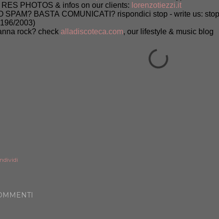
 RES PHOTOS & infos on our clients:
lorenzotiezzi.it
 SPAM? BASTA COMUNICATI? rispondici stop - write us: stop (
 196/2003)
nna rock? check
alladiscoteca.com
, our lifestyle & music blog
ndividi
OMMENTI