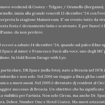
 nuovo weekend di Costez - Telgate / Grumello (Bergamo), a
rmello, inizia alla grande venerdì 13 dicembre '24 con l'eve
terpreta la stagione Mainstream. E' un evento tutto da viver
esta festa è decisamente latin e scatenato. E per Suave! 
ll'anno, da non perdere.
 eccoci a sabato 14 dicembre '24, quando sul palco il line 
.Space al mixer e Francesco Sarzi alla voce, uno degli MC 
aliano. In Gold Room Savage with Lyo.
 particolare, DR.Space (nella foto), nato a Brescia nel 197
mbardia e non solo. Nel 2001 un viaggio a Ibiza gli ha cambia
sica a nuovi suoni. Nel 2005 è diventato dj resident al Circu
ggior successo di Brescia. Un obiettivo che ha significato
ta visibilità per l'artista. Non solo Circus, ma anche Dr. Spa
ra, Dehor, Number One e Hotel Costez. Ma nuovi orizzonti 