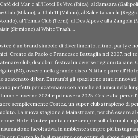
 Cafè del Mar e all'Hotel Es Vive (Ibiza), al Samsara (Gallipoli
e Club (Milano), al Club 11 (Milano), al Sali e tabacchi (Reggi
tondo), al Tennis Club (Terni), al Des Alpes e alla Zangola 
aisir (Sirmione) al White Trash....
stez è un brand simbolo di divertimento, ritmo, party e not
ici. Creato da Paolo e Francesco Battaglia nel 2007, nel 
atenare club, discobar, festival in diverse regioni italiane.
lgate (BG), ovvero nella grande disco Nikita e pure all'Hot
o scatenato dj bar. Entrambi gli spazi sono stati rinnovati
sono perfetti per scatenarsi con amiche ed amici nella lun
tunno - inverno 2024 e primavera 2025. Costez ha perso l
sere semplicemente Costez, un super club strapieno di per
soluto. La nuova stagione è Mainstream, perché essere al 
come. Hotel Costez punta come sempre sulla formula ingr
nsumazione facoltativa, in ambiente sempre più instagramm
lla con Costez lo fa al massimo con ottimi dj, show di quali