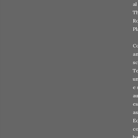
al
Th
Ro
Pl
Co
am
sc
Te
un
e 
au
es
as
Ec
co
ba