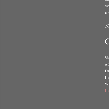
se
o 
//
C
Vi
A4
Da
I
We
In