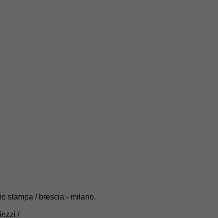
cio stampa / brescia - milano,
iezzi /