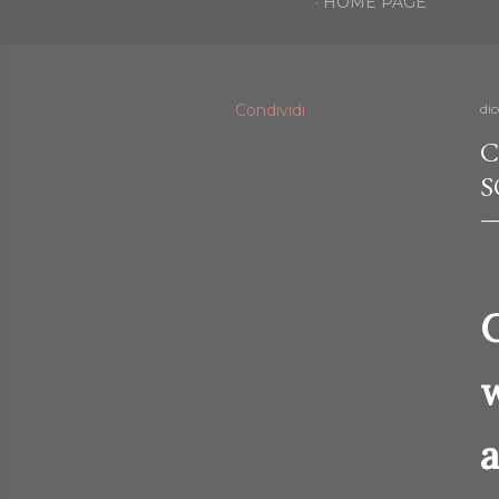
HOME PAGE
Condividi
di
C
S
C
w