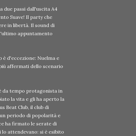
 due passi dall'uscita A4
nto Suave! Il party che
e in libertà. Il sound di
è l'ultimo appuntamento
up è d'eccezione: Nuelma e
più affermati dello scenario
8 è da tempo protagonista in
to la vita e gli ha aperto la
s Beat Club, il club di
 un periodo di popolarità e
ce ha firmato le serate di
lo attendevano: si è esibito