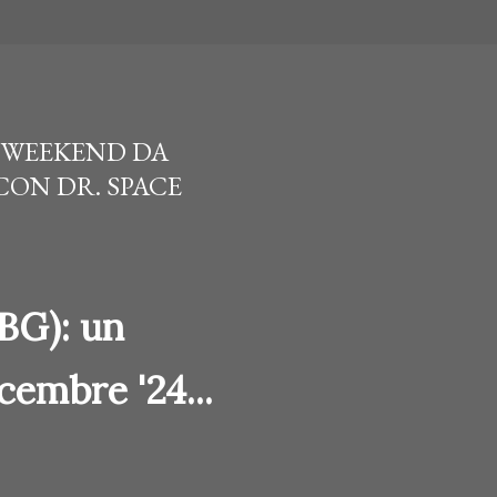
N WEEKEND DA
 CON DR. SPACE
BG): un
cembre '24...