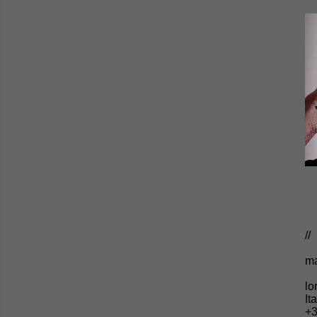
//
ma
lo
It
+3