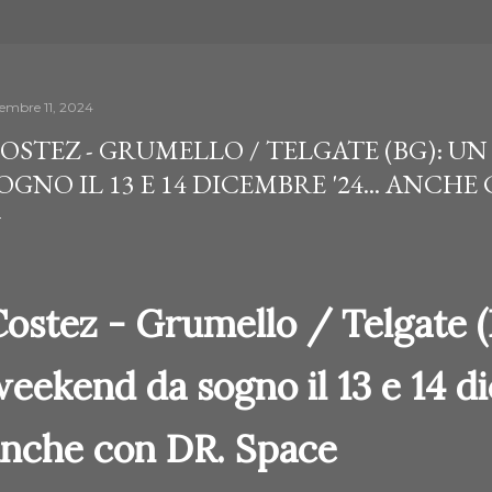
cembre 11, 2024
OSTEZ - GRUMELLO / TELGATE (BG): U
OGNO IL 13 E 14 DICEMBRE '24... ANCHE
ostez - Grumello / Telgate (
eekend da sogno il 13 e 14 di
anche con DR. Space