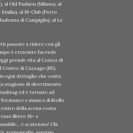
), al Old Fashion (Milano), al
o Emilia), al M-Club (Porto
(Madonna di Campiglio), al Le
ti passate a ridere con gli
tempo è cresciuto facendo
 Oggi prende vita al Costez di
el Costez di Cazzago (BS),
 in ogni dettaglio che conta
ga stagione di divertimento
'hashtag ed è tornato ad
formance e musica di livello
centro della scena conta.
esso libero 18+ e
abile... e scatenato! Chi
tà, scenografie, servizio