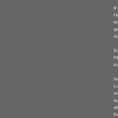
Il
Gu
in
qu
de
Ed
DR
it
In
Lo
mu
ma
al
Fu