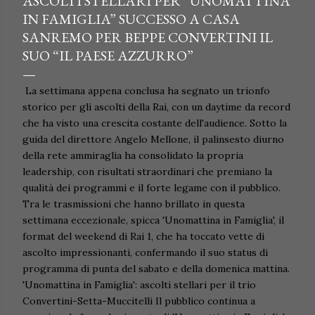
ASCOLTI STELLARI PER “UNOMATTINA
IN FAMIGLIA” SUCCESSO A CASA
SANREMO PER BEPPE CONVERTINI IL
SUO “IL PAESE AZZURRO”
La settimana appena conclusa ha segnato un trionfo
storico per gli ascolti della Rai, con un daytime da record
che ha visto una crescita costante dell'audience. Sotto la
guida del direttore Angelo Mellone, il palinsesto diurno
della rete ammiraglia ha consolidato la propria
leadership, con risultati straordinari che premiano la
qualità dei programmi e il forte legame con il pubblico.
Tra le trasmissioni che hanno brillato in questa
settimana eccezionale, spicca 'Unomattina in Famiglia', il
format del weekend di Rai 1, che ha toccato vette di
ascolto impressionanti, confermando il suo status di
programma di punta del sabato e della domenica mattina.
'Unomattina in Famiglia': ascolti stellari per il trio
Convertini-Setta-Muccitelli Il pubblico continua a