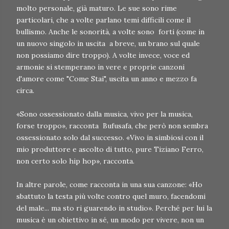
molto personale, già maturo. Le sue sono rime
particolari, che a volte parlano temi difficili come il
bullismo. Anche le sonorità, a volte sono forti (come in
un nuovo singolo in uscita a breve, un brano sul quale
non possiamo dire troppo). A volte invece, voce ed
armonie si stemperano in vere e proprie canzoni
d'amore come "Come Stai", uscita un anno e mezzo fa
circa.
«Sono ossessionato dalla musica, vivo per la musica,
forse troppo», racconta Bufusafa, che però non sembra
ossessionato solo dal successo. «Vivo in simbiosi con il
mio produttore e ascolto di tutto, pure Tiziano Ferro,
non certo solo hip hop», racconta.
In altre parole, come racconta in una sua canzone: «Ho
sbattuto la testa più volte contro quel muro, facendomi
del male... ma sto ri guarendo in studio». Perché per lui la
musica è un obiettivo in sé, un modo per vivere, non un