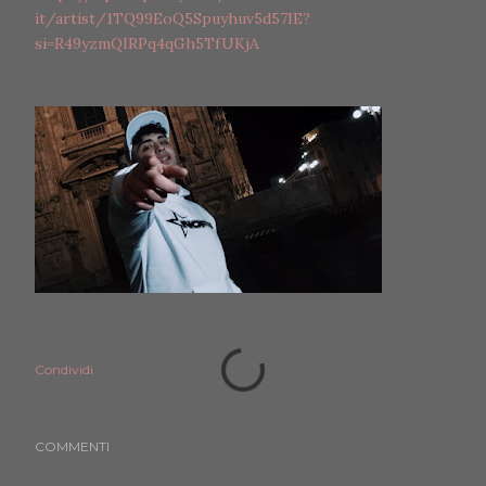
it/artist/1TQ99EoQ5Spuyhuv5d57IE?
si=R49yzmQIRPq4qGh5TfUKjA
Condividi
COMMENTI