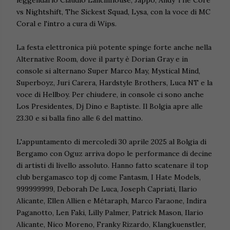
leggendario Claudio Lancinhouse, Jappo, Andy The Core
vs Nightshift, The Sickest Squad, Lysa, con la voce di MC
Coral e l'intro a cura di Wips.
La festa elettronica più potente spinge forte anche nella
Alternative Room, dove il party è Dorian Gray e in
console si alternano Super Marco May, Mystical Mind,
Superboyz, Juri Carera, Hardstyle Brothers, Luca NT e la
voce di Hellboy. Per chiudere, in console ci sono anche
Los Presidentes, Dj Dino e Baptiste. Il Bolgia apre alle
23.30 e si balla fino alle 6 del mattino.
L'appuntamento di mercoledì 30 aprile 2025 al Bolgia di
Bergamo con Oguz arriva dopo le performance di decine
di artisti di livello assoluto. Hanno fatto scatenare il top
club bergamasco top dj come Fantasm, I Hate Models,
999999999, Deborah De Luca, Joseph Capriati, Ilario
Alicante, Ellen Allien e Métaraph, Marco Faraone, Indira
Paganotto, Len Faki, Lilly Palmer, Patrick Mason, Ilario
Alicante, Nico Moreno, Franky Rizardo, Klangkuenstler,