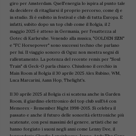
giro per Amsterdam. Quell'energia lo ispira al punto tale
da decidere di ritagliarsi il proprio percorso, come dj e
in studio. Si è esibito in festival e club di tutta Europa. E
infatti, subito dopo un top club come il Bolgia, il 2
maggio 2025 è atteso in Germania, per l'esattezza al
Gotec di Karlsruhe. Venendo alla musica, "GOLDEN SZN"
e "FC Horsepower" sono successi techno che parlano
per lui. Il viaggio sonoro di Oguz non mostra segni di
rallentamento. La potenza del recente remix per "Soul
Train" di Geck-O parla chiaro. Chiudono il cerchio in
Main Room al Bolgia il 30 aprile 2025 Alex Rubino, WM,
Luca Marcarini, Aann Hop, Thelight's.
Il 30 aprile 2025 al Bolgia ci si scatena anche in Garden
Room, il giardino elettronico del top club sull'A4 con
Memorex - Remember Night 1998-2015. Si celebra il
passato e anche il futuro delle sonorità elettroniche più
scatenate, con pesi massimi del genere, artisti che ne
hanno forgiato i suoni negli anni come Lenny Dee, il