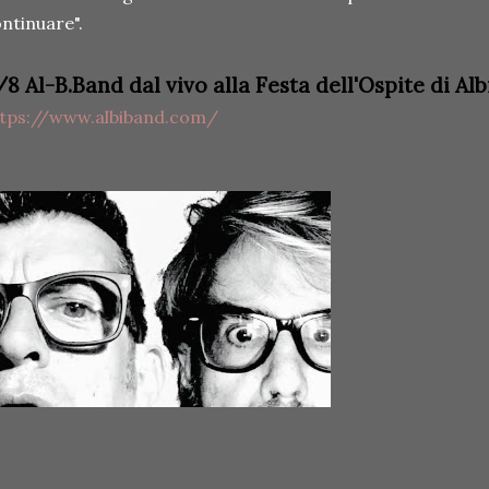
ntinuare".
/8 Al-B.Band dal vivo alla Festa dell'Ospite di Alb
ttps://www.albiband.com/