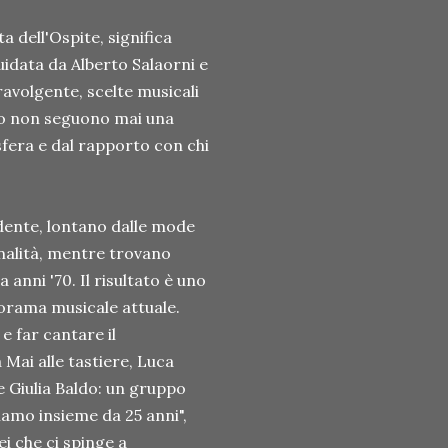
a dell'Ospite, significa
uidata da Alberto Salaorni e
ravolgente, scelte musicali
lco non seguono mai una
sfera e dal rapporto con chi
ndente, lontano dalle mode
nalità, mentre trovano
 anni '70. Il risultato è uno
anorama musicale attuale.
 far cantare il
 Mai alle tastiere, Luca
 e Giulia Baldo: un gruppo
iamo insieme da 25 anni",
ei che ci spinge a