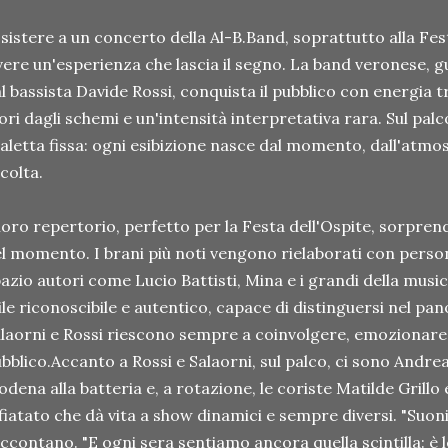
sistere a un concerto della Al-B.Band, soprattutto alla Fest
vere un'esperienza che lascia il segno. La band veronese, g
l bassista Davide Rossi, conquista il pubblico con energia t
ori dagli schemi e un'intensità interpretativa rara. Sul pa
aletta fissa: ogni esibizione nasce dal momento, dall'atmo
colta.
 loro repertorio, perfetto per la Festa dell'Ospite, sorpre
l momento. I brani più noti vengono rielaborati con perso
azio autori come Lucio Battisti, Mina e i grandi della musica
ile riconoscibile e autentico, capace di distinguersi nel p
laorni e Rossi riescono sempre a coinvolgere, emozionare e
bblico.Accanto a Rossi e Salaorni, sul palco, ci sono Andrea
dena alla batteria e, a rotazione, le coriste Matilde Grillo
fiatato che dà vita a show dinamici e sempre diversi. "Suon
ccontano. "E ogni sera sentiamo ancora quella scintilla: è l