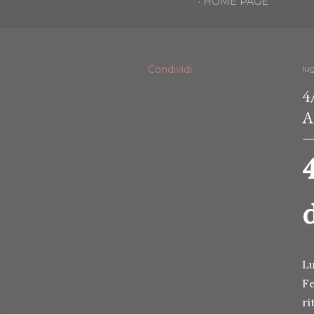
HOME PAGE
Condividi
lug
4
A
Lu
Fe
ri