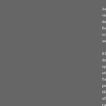
As
vi
da
fu
sc
as
Il
de
sp
st
Sa
pu
Mo
af
ra