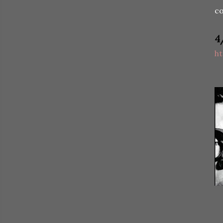
co
4
h