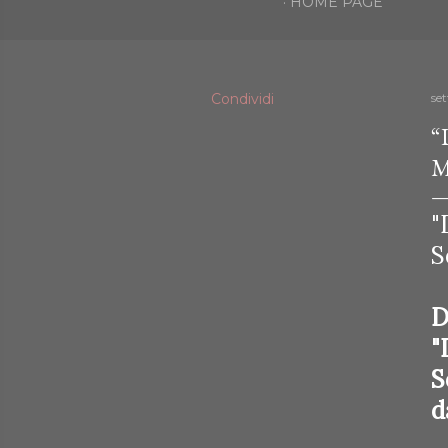
HOME PAGE
Condividi
se
“
M
"
S
D
"
S
d