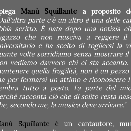
Manù Squillante
piega
a proposito de
Dall'altra parte c'è un altro è una delle c
bbia scritto. È nata dopo una notizia c
agazzo che non riusciva a reggere i
niversitario e ha scelto di togliersi la 
uante volte sorridiamo senza mostrare il 
on vediamo davvero chi ci sta accanto. 
antenere quella fragilità, non è un pezzo
a per fermarsi un attimo e riconoscere l
embra tutto a posto. Fa parte del mio
erché racconta ciò che di solito resta nasc
he, secondo me, la musica deve arrivare."
anù Squillante è
un cantautore, mus