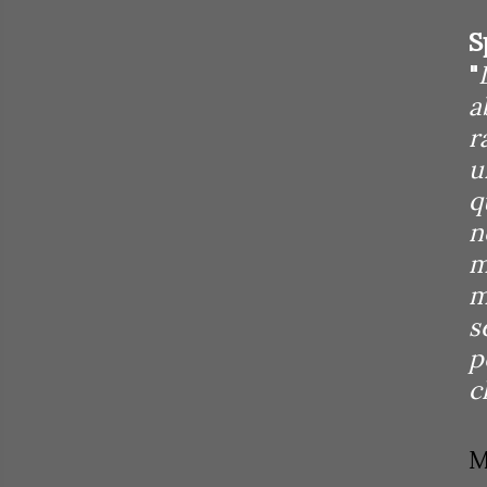
S
"
a
r
u
q
n
m
m
s
p
c
M