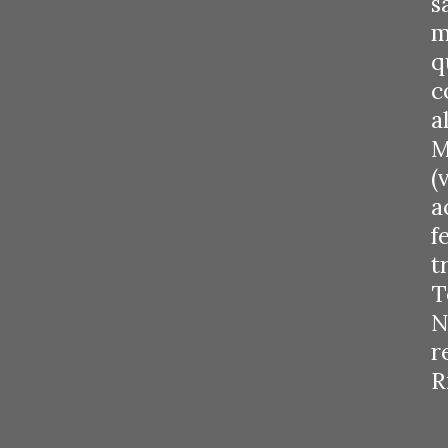
s
m
q
c
a
M
(
a
f
t
T
N
r
R