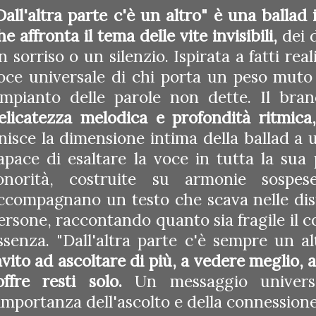
Dall'altra parte c'è un altro" è una ballad
he affronta il tema delle vite invisibili,
dei d
n sorriso o un silenzio. Ispirata a fatti rea
oce universale di chi porta un peso muto 
impianto delle parole non dette. Il br
elicatezza melodica e profondità ritmica,
nisce la dimensione intima della ballad a 
apace di esaltare la voce in tutta la sua
onorità, costruite su armonie sospes
ccompagnano un testo che scava nelle dista
ersone, raccontando quanto sia fragile il c
ssenza. "Dall'altra parte c'è sempre un a
nvito ad ascoltare di più, a vedere meglio, 
offre resti solo.
Un messaggio universa
'importanza dell'ascolto e della connessio