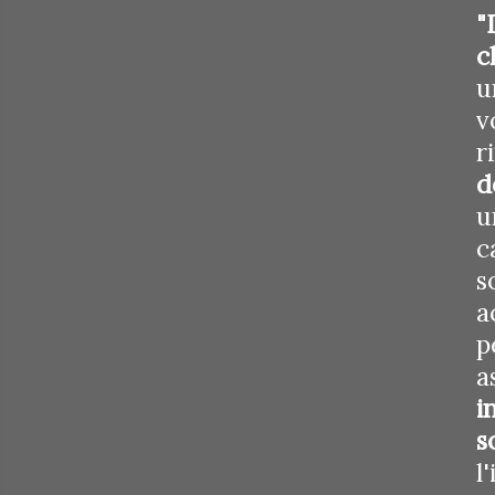
"
c
u
v
r
d
u
c
s
a
p
a
i
s
l