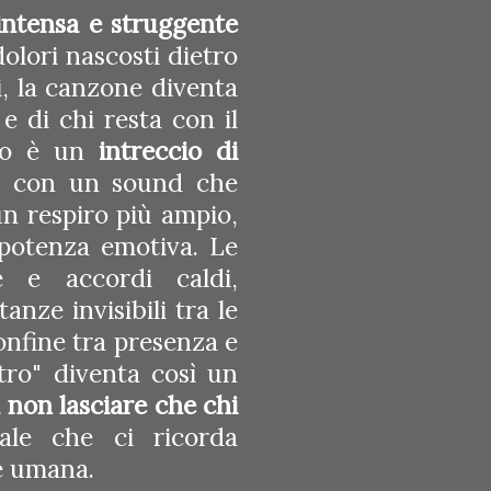
 intensa e struggente
olori nascosti dietro
li, la canzone diventa
e di chi resta con il
ano è un
intreccio di
con un sound che
un respiro più ampio,
 potenza emotiva. Le
e e accordi caldi,
nze invisibili tra le
onfine tra presenza e
ltro" diventa così un
a non lasciare che chi
le che ci ricorda
ne umana.