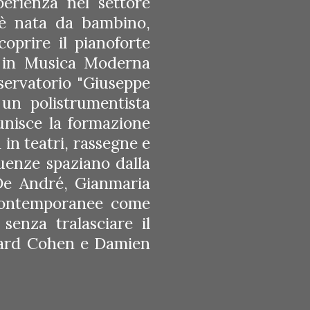
perienza nel settore
 è nata da bambino,
oprire il pianoforte
o in Musica Moderna
nservatorio "Giuseppe
un polistrumentista
 unisce la formazione
in teatri, rassegne e
fluenze spaziano dalla
 De André, Gianmaria
 contemporanee come
senza tralasciare il
onard Cohen e Damien