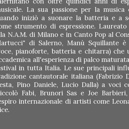
alernitano con oltre quindici anni di es
usicale. La sua passione per la musica
uando iniziò a suonare la batteria e a sc
ome strumento di espressione. Laureat
lla N.A.M. di Milano e in Canto Pop al Co
artucci" di Salerno, Manù Squillante è 
voce, pianoforte, batteria e chitarra) che
ccademica all'esperienza di palco maturata 
estival in tutta Italia. Le sue principali in
radizione cantautorale italiana (Fabrizio
esta, Pino Daniele, Lucio Dalla) a voci
iccolò Fabi, Brunori Sas e Joe Barbieri, 
espiro internazionale di artisti come Le
ice.