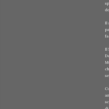
sp
de
Il
pa
fa
Il
Do
Mu
ch
se
Co
am
sc
di