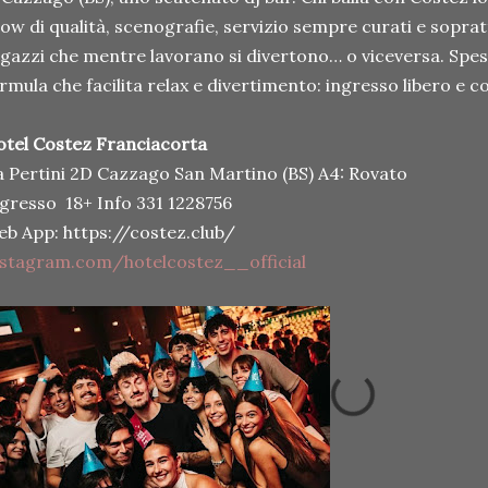
ow di qualità, scenografie, servizio sempre curati e soprat
gazzi che mentre lavorano si divertono… o viceversa. Spes
rmula che facilita relax e divertimento: ingresso libero e 
tel Costez Franciacorta
a Pertini 2D Cazzago San Martino (BS) A4: Rovato
gresso 18+ Info 331 1228756
b App: https://costez.club/
nstagram.com/hotelcostez__official