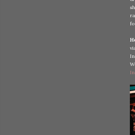
sh
ra
fo
Ho
vi
In
We
I