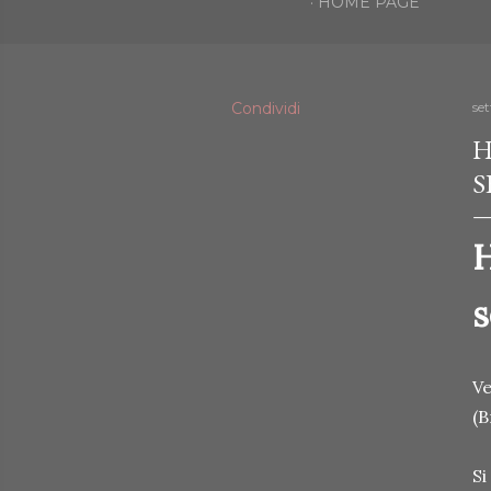
HOME PAGE
Condividi
se
H
S
H
s
Ve
(B
Si