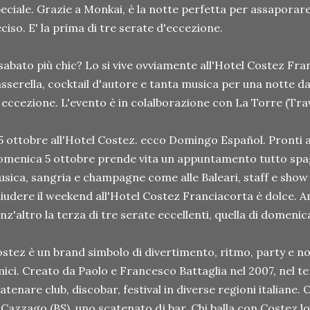
eciale. Grazie a Monkai, è la notte perfetta per assaporare
ciso. E' la prima di tre serate d'eccezione.
 sabato più chic? Lo si vive ovviamente all'Hotel Costez Fr
sserella, cocktail d'autore e tanta musica per una notte da
 eccezione. L'evento è in colalborazione con La Torre (Tra
 5 ottobre all'Hotel Costez. ecco Domingo Español. Pronti a 
menica 5 ottobre prende vita un appuntamento tutto spag
sica, sangria e champagne come alle Baleari, staff e show
iudere il weekend all'Hotel Costez Franciacorta è dolce. An
nz'altro la terza di tre serate eccellenti, quella di domenic
stez è un brand simbolo di divertimento, ritmo, party e not
ici. Creato da Paolo e Francesco Battaglia nel 2007, nel 
atenare club, discobar, festival in diverse regioni italiane.
 Cazzago (BS), uno scatenato dj bar. Chi balla con Costez lo