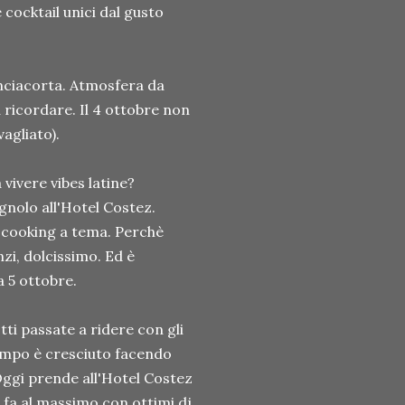
 cocktail unici dal gusto
anciacorta. Atmosfera da
 ricordare. Il 4 ottobre non
vagliato).
vivere vibes latine?
nolo all'Hotel Costez.
 cooking a tema. Perchè
zi, dolcissimo. Ed è
a 5 ottobre.
ti passate a ridere con gli
tempo è cresciuto facendo
 Oggi prende all'Hotel Costez
 fa al massimo con ottimi dj,