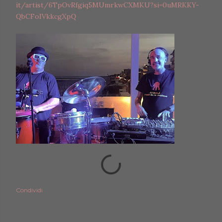
it/artist/6TpOvRfgiq5MUmrkwCXMKU?si=0uMRKKY-
QbCFoIVkkcgXpQ
Condividi