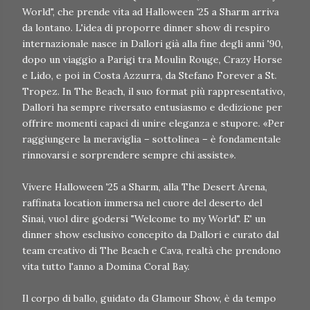
World", che prende vita ad Halloween '25 a Sharm arriva
da lontano. L'idea di proporre dinner show di respiro
internazionale nasce in Dallori già alla fine degli anni '90,
dopo un viaggio a Parigi tra Moulin Rouge, Crazy Horse
e Lido, e poi in Costa Azzurra, da Stefano Forever a St.
Tropez. In The Beach, il suo format più rappresentativo,
Dallori ha sempre riversato entusiasmo e dedizione per
offrire momenti capaci di unire eleganza e stupore. «Per
raggiungere la meraviglia – sottolinea – è fondamentale
rinnovarsi e sorprendere sempre chi assiste».
Vivere Halloween '25 a Sharm, alla The Desert Arena,
raffinata location immersa nel cuore del deserto del
Sinai, vuol dire godersi "Welcome to my World". E' un
dinner show esclusivo concepito da Dallori e curato dal
team creativo di The Beach e Cava, realtà che prendono
vita tutto l'anno a Domina Coral Bay.
Il corpo di ballo, guidato da Glamour Show, è da tempo