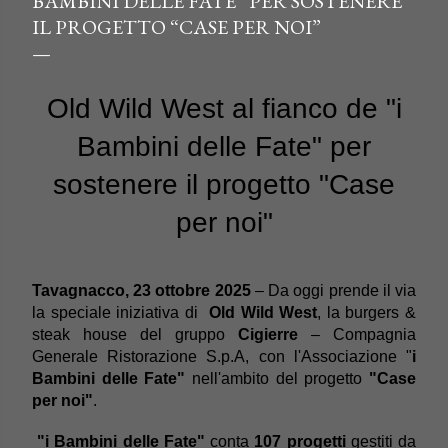
BAMBINI DELLE FATE” PER SOSTENERE
IL PROGETTO “CASE PER NOI”
Old Wild West al fianco de "i
Bambini delle Fate" per
sostenere il progetto "Case
per noi"
Tavagnacco, 23 ottobre 2025
– Da oggi prende il via
la speciale iniziativa di
Old Wild West
, la burgers &
steak house del gruppo
Cigierre
– Compagnia
Generale Ristorazione S.p.A, con l'Associazione "
i
Bambini delle Fate"
nell'ambito del progetto
"Case
per noi"
.
"i Bambini delle Fate"
conta
107 progetti
gestiti da