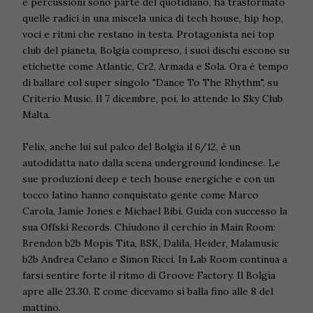
e percussioni sono parte del quotidiano, ha trasformato
quelle radici in una miscela unica di tech house, hip hop,
voci e ritmi che restano in testa. Protagonista nei top
club del pianeta, Bolgia compreso, i suoi dischi escono su
etichette come Atlantic, Cr2, Armada e Sola. Ora è tempo
di ballare col super singolo "Dance To The Rhythm", su
Criterio Music. Il 7 dicembre, poi, lo attende lo Sky Club
Malta.
Felix, anche lui sul palco del Bolgia il 6/12, è un
autodidatta nato dalla scena underground londinese. Le
sue produzioni deep e tech house energiche e con un
tocco latino hanno conquistato gente come Marco
Carola, Jamie Jones e Michael Bibi. Guida con successo la
sua Offski Records. Chiudono il cerchio in Main Room:
Brendon b2b Mopis Tita, BSK, Dalila, Heider, Malamusic
b2b Andrea Celano e Simon Ricci. In Lab Room continua a
farsi sentire forte il ritmo di Groove Factory. Il Bolgia
apre alle 23.30. E come dicevamo si balla fino alle 8 del
mattino.