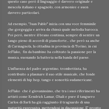
questo caso però il linguaggio è davvero originale e
mescola italiano e spagnolo, con armoniee e suon
davvero particolari.
Ad esempio, "Juan Pablo" inizia con una voce femminile
che gorgeggia e arriva da chissà quale melodia barocca.
Poi però, mentre il brano continua, sempre di sentire un
tango pieno di accordi di pianoforte... che però sa anche
di Carmagnola, la cittadina in provincia di Torino, in cui
JeFlako, fin da bambino ha coltivato la passione per la
musica, suonando la batteria nella banda del paese.
L'influenza del padre argentino, trombettista, ha
contribuito a plasmare il suo stile musicale, che fonde
elementi di hip hop, tango e sonorità sudamericane.
JeFlako che è giovanissimo, che tra i suoi riferimenti ha
artisti come Kendrick Lamar, Ghali e pure il tanguero
Carlos di Sarli ha già raggiunto il traguardo di una
maturità espressiva, mettendosi in discussione. E' pronto