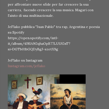
per affrontare nuove sfide per far crescere la sua
carriera, facendo crescere la sua musica. Magari con
l'aiuto di una multinazionale.
JeFlako pubblica "Juan Pablo" tra rap, Argentina e poesia
su Spotify
https://open.spotify.com/intl-
it/album/4J8IA9GqhaOpB77LU1JGnT?
si=DGTb01bGQDyBgJ-szetX9g
JeFlako su Instagram
Instagram.com/jeflako