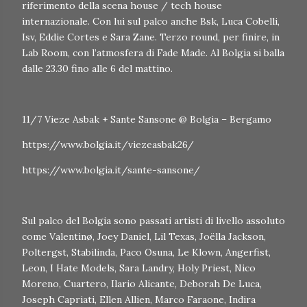
riferimento della scena house / tech house
internazionale. Con lui sul palco anche Bsk, Luca Cobelli,
Isv, Eddie Cortes e Sara Zane. Terzo round, per finire, in
Lab Room, con l’atmosfera di Fade Made. Al Bolgia si balla
dalle 23.30 fino alle 6 del mattino.
11/7 Vieze Asbak + Sante Sansone @ Bolgia – Bergamo
https://www.bolgia.it/viezeasbak26/
https://www.bolgia.it/sante-sansone/
Sul palco del Bolgia sono passati artisti di livello assoluto
come Valentinø, Joey Daniel, Lil Texas, Joëlla Jackson,
Poltergst, Stabilinda, Paco Osuna, Le Klown, Angerfist,
Leon, I Hate Models, Sara Landry, Holy Priest, Nico
Moreno, Cuartero, Ilario Alicante, Deborah De Luca,
Joseph Capriati, Ellen Allien, Marco Faraone, Indira