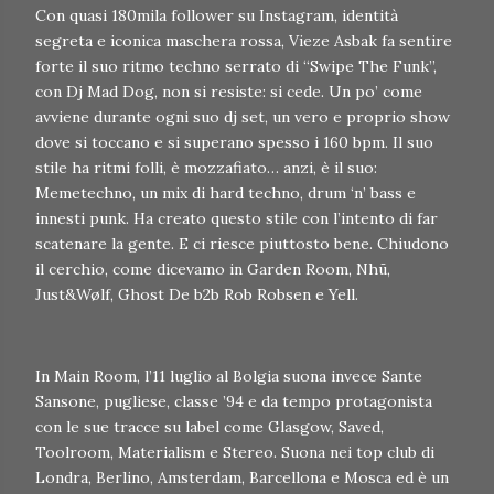
Con quasi 180mila follower su Instagram, identità
segreta e iconica maschera rossa, Vieze Asbak fa sentire
forte il suo ritmo techno serrato di “Swipe The Funk”,
con Dj Mad Dog, non si resiste: si cede. Un po’ come
avviene durante ogni suo dj set, un vero e proprio show
dove si toccano e si superano spesso i 160 bpm. Il suo
stile ha ritmi folli, è mozzafiato… anzi, è il suo:
Memetechno, un mix di hard techno, drum ‘n’ bass e
innesti punk. Ha creato questo stile con l’intento di far
scatenare la gente. E ci riesce piuttosto bene. Chiudono
il cerchio, come dicevamo in Garden Room, Nhū,
Just&Wølf, Ghost De b2b Rob Robsen e Yell.
In Main Room, l’11 luglio al Bolgia suona invece Sante
Sansone, pugliese, classe ’94 e da tempo protagonista
con le sue tracce su label come Glasgow, Saved,
Toolroom, Materialism e Stereo. Suona nei top club di
Londra, Berlino, Amsterdam, Barcellona e Mosca ed è un