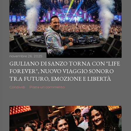
novembre 26, 2025
GIULIANO DI SANZO TORNA CON "LIFE
FOREVER", NUOVO VIAGGIO SONORO
TRA FUTURO, EMOZIONE E LIBERTÀ
Condividi
Posta un commento