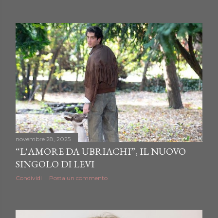
o
s
t
novembre 28, 2025
“L'AMORE DA UBRIACHI”, IL NUOVO
SINGOLO DI LEVI
Condividi
Posta un commento