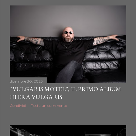
dicembre 30, 2025
“VULGARIS MOTEL”, IL PRIMO ALBUM
DI ERA VULGARIS
Condividi
Posta un commento