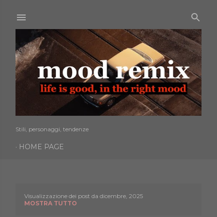
Passa ai contenuti principali
Stili, personaggi, tendenze
HOME PAGE
Visualizzazione dei post da dicembre, 2025
P
MOSTRA TUTTO