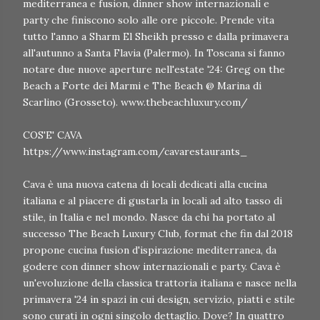
mediterranea e fusion, dinner show internazionali e
party che finiscono solo alle ore piccole. Prende vita
tutto l'anno a Sharm El Sheikh presso e dalla primavera
all'autunno a Santa Flavia (Palermo). In Toscana si fanno
notare due nuove aperture nell'estate '24: Greg on the
Beach a Forte dei Marmi e The Beach @ Marina di
Scarlino (Grosseto). www.thebeachluxury.com/
COS'E' CAVA
https://www.instagram.com/cavarestaurants_
Cava è una nuova catena di locali dedicati alla cucina
italiana e al piacere di gustarla in locali ad alto tasso di
stile, in Italia e nel mondo. Nasce da chi ha portato al
successo The Beach Luxury Club, format che fin dal 2018
propone cucina fusion d'ispirazione mediterranea, da
godere con dinner show internazionali e party. Cava è
un'evoluzione della classica trattoria italiana e nasce nella
primavera '24 in spazi in cui design, servizio, piatti e stile
sono curati in ogni singolo dettaglio. Dove? In quattro