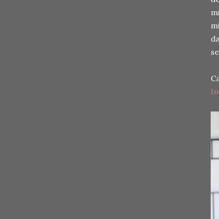
mi
mi
da
se
Ca
I