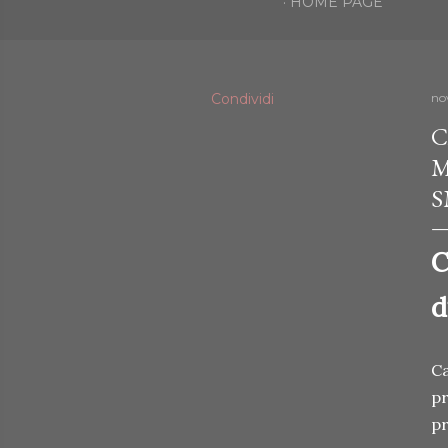
HOME PAGE
Condividi
no
C
M
S
C
d
Ca
pr
pr