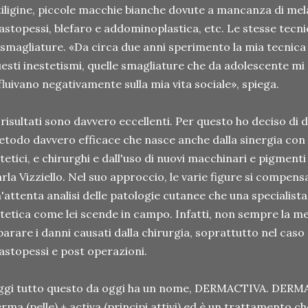
tiligine, piccole macchie bianche dovute a mancanza di mela
stopessi, blefaro e addominoplastica, etc. Le stesse tecn
 smagliature. «Da circa due anni sperimento la mia tecnic
esti inestetismi, quelle smagliature che da adolescente mi
fluivano negativamente sulla mia vita sociale», spiega.
 risultati sono davvero eccellenti. Per questo ho deciso di 
todo davvero efficace che nasce anche dalla sinergia con
tetici, e chirurghi e dall'uso di nuovi macchinari e pigment
rla Vizziello. Nel suo approccio, le varie figure si compen
'attenta analisi delle patologie cutanee che una speciali
tetica come lei scende in campo. Infatti, non sempre la me
parare i danni causati dalla chirurgia, soprattutto nel caso 
stopessi e post operazioni.
gi tutto questo da oggi ha un nome, DERMACTIVA. DERMA
rma (pelle) + activa (principi attivi) ed è un trattamento ch