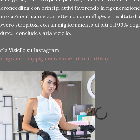
croneedling con principi attivi favorendo la rigenerazione 
cropigmentazione correttiva o camouflage. «I risultati d
vvero strepitosi con un miglioramento di oltre il 90% degl
dute», conclude Carla Viziello.
rla Viziello su Instagram
nstagram.com/pigmentazione_ricostruttiva/