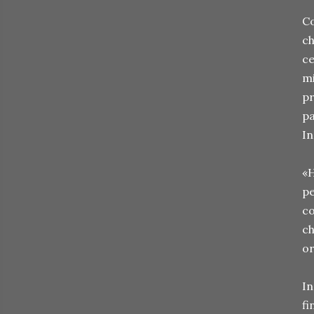
Co
ch
ce
mi
pr
pa
I
«H
pe
co
ch
or
In
fi