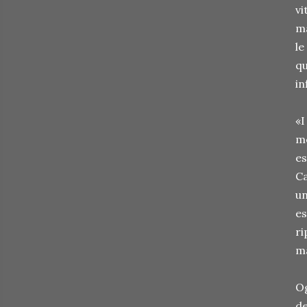
vi
ma
le
qu
in
«I
me
es
Ca
un
es
ri
ma
Og
de