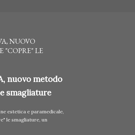
VA, NUOVO
 "COPRE" LE
VA, nuovo metodo
e smagliature
one estetica e paramedicale,
" le smagliature, un