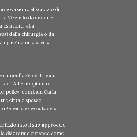
innovazione al servizio di
arla Vizziello da sempre
à esistenti. «La
ti dalla chirurgia o da
, spiega con la stessa
 e camouflage nel trucco
etismi. Ad esempio con
r pelle», continua Carla,
ltre città e spesso
la rigenerazione cutanea.
perfezionato il suo approccio
elle discromie cutanee come