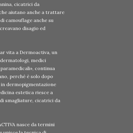
nina, cicatrici da
iche aiutano anche a trattare
a di camouflage anche su
 creavano disagio ed
dar vita a Dermoactiva, un
 dermatologi, medici
i paramedicali», continua
sano, perché è solo dopo
sta in dermopigmentazione
dicina estetica riesce a
di smagliature, cicatrici da
CTIVA nasce da termini
e unisce la tecnica di