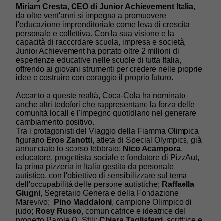
Miriam Cresta, CEO di Junior Achievement Italia
,
da oltre vent'anni si impegna a promuovere
l'educazione imprenditoriale come leva di crescita
personale e collettiva. Con la sua visione e la
capacità di raccordare scuola, impresa e società,
Junior Achievement ha portato oltre 2 milioni di
esperienze educative nelle scuole di tutta Italia,
offrendo ai giovani strumenti per credere nelle proprie
idee e costruire con coraggio il proprio futuro.
Accanto a queste realtà, Coca-Cola ha nominato
anche altri tedofori che rappresentano la forza delle
comunità locali e l'impegno quotidiano nel generare
cambiamento positivo.
Tra i protagonisti del Viaggio della Fiamma Olimpica
figurano
Eros Zanotti
, atleta di Special Olympics, già
annunciato lo scorso febbraio;
Nico Acampora
,
educatore, progettista sociale e fondatore di PizzAut,
la prima pizzeria in Italia gestita da personale
autistico, con l'obiettivo di sensibilizzare sul tema
dell'occupabilità delle persone autistiche;
Raffaella
Giugni
, Segretario Generale della Fondazione
Marevivo;
Pino Maddaloni
,
campione Olimpico di
judo;
Rosy Russo
, comunicatrice e ideatrice del
progetto Parole O_Stili;
Chiara Tagliaferri
, scrittrice e