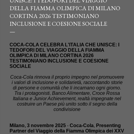
UNISCE: I TEDOFORI DEL VIAGGIO
DELLA FIAMMA OLIMPICA DI MILANO
CORTINA 2026 TESTIMONIANO
INCLUSIONE E COESIONE SOCIALE
COCA-COLA CELEBRA L'ITALIA CHE UNISCE: I
TEDOFORI DEL VIAGGIO DELLA FIAMMA
OLIMPICA DI MILANO CORTINA 2026
TESTIMONIANO INCLUSIONE E COESIONE
SOCIALE
Coca-Cola rinnova il proprio impegno nel promuovere
i valori di inclusione e solidarietà, raccontando storie
di persone e comunità che li incarnano ogni giorno.
Tra i protagonisti, Banco Alimentare, Croce Rossa
Italiana e Junior Achievement, realtà impegnate nel
costruire un Paese più unito sotto il segno della
condivisione
Milano, 3 novembre 2025
-
Coca-Cola
,
Presenting
Partner del Viaggio della Fiamma Olimpica dei XXV