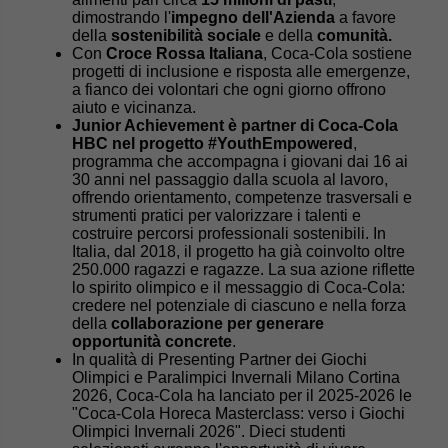
dimostrando l'
impegno dell'Azienda
a favore
della
sostenibilità sociale
e della
comunità.
Con
Croce Rossa Italiana
, Coca-Cola sostiene
progetti di inclusione e risposta alle emergenze,
a fianco dei volontari che ogni giorno offrono
aiuto e vicinanza.
Junior Achievement è partner di Coca-Cola
HBC nel progetto #YouthEmpowered
,
programma che accompagna i giovani dai 16 ai
30 anni nel passaggio dalla scuola al lavoro,
offrendo orientamento, competenze trasversali e
strumenti pratici per valorizzare i talenti e
costruire percorsi professionali sostenibili. In
Italia, dal 2018, il progetto ha già coinvolto oltre
250.000 ragazzi e ragazze. La sua azione riflette
lo spirito olimpico e il messaggio di Coca-Cola:
credere nel potenziale di ciascuno e nella forza
della
collaborazione per generare
opportunità concrete
.
In qualità di Presenting Partner dei Giochi
Olimpici e Paralimpici Invernali Milano Cortina
2026, Coca-Cola ha lanciato per il 2025-2026 le
"Coca-Cola Horeca Masterclass: verso i Giochi
Olimpici Invernali 2026". Dieci studenti