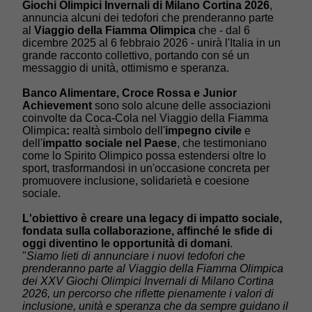
Giochi Olimpici Invernali di Milano Cortina 2026
,
annuncia alcuni dei tedofori che prenderanno parte
al
Viaggio della Fiamma Olimpica
che - dal 6
dicembre 2025 al 6 febbraio 2026 - unirà l'Italia in un
grande racconto collettivo, portando con sé un
messaggio di unità, ottimismo e speranza.
Banco Alimentare, Croce Rossa e Junior
Achievement
sono solo alcune delle associazioni
coinvolte da Coca-Cola nel Viaggio della Fiamma
Olimpica
:
realtà simbolo dell'
impegno civile
e
dell'
impatto sociale nel Paese
, che testimoniano
come lo Spirito Olimpico possa estendersi oltre lo
sport, trasformandosi in un'occasione concreta per
promuovere inclusione, solidarietà e coesione
sociale.
L'obiettivo è creare una legacy di impatto sociale,
fondata sulla collaborazione, affinché le sfide di
oggi diventino le opportunità di domani
.
"
Siamo lieti di annunciare i nuovi tedofori che
prenderanno parte al Viaggio della Fiamma Olimpica
dei XXV Giochi Olimpici Invernali di Milano Cortina
2026, un percorso che riflette pienamente i valori di
inclusione, unità e speranza che da sempre guidano il