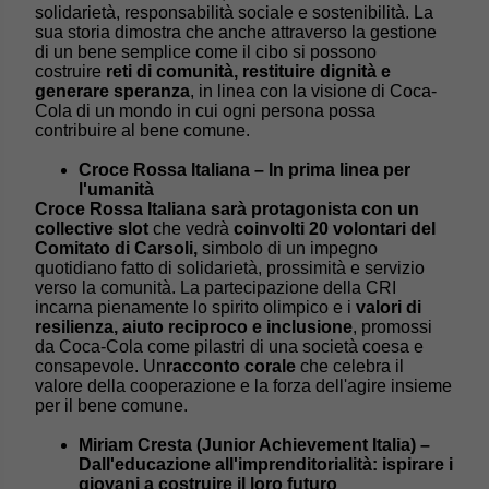
solidarietà, responsabilità sociale e sostenibilità. La
sua storia dimostra che anche attraverso la gestione
di un bene semplice come il cibo si possono
costruire
reti di comunità, restituire dignità e
generare speranza
, in linea con la visione di Coca-
Cola di un mondo in cui ogni persona possa
contribuire al bene comune.
Croce Rossa Italiana – In prima linea per
l'umanità
Croce Rossa Italiana sarà protagonista con un
collective slot
che vedrà
coinvolti 20 volontari del
Comitato di Carsoli,
simbolo di un impegno
quotidiano fatto di solidarietà, prossimità e servizio
verso la comunità. La partecipazione della CRI
incarna pienamente lo spirito olimpico e i
valori di
resilienza, aiuto reciproco e inclusione
, promossi
da Coca-Cola come pilastri di una società coesa e
consapevole. Un
racconto corale
che celebra il
valore della cooperazione e la forza dell'agire insieme
per il bene comune.
Miriam Cresta (Junior Achievement Italia) –
Dall'educazione all'imprenditorialità: ispirare i
giovani a costruire il loro futuro