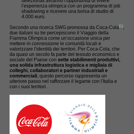
selezionati avranno l'opportunità di vivere
l'esperienza olimpica con un programma di job
shadowing e ricevere una borsa di studio di
4.000 euro.
[1]
Secondo una ricerca SWG promossa da Coca-Cola
,
due italiani su tre percepiscono il Viaggio della
Fiamma Olimpica come un'occasione unica per
mettere in connessione le comunità locali e
valorizzare l'identità dei territori. Per Coca-Cola, che
da quasi un secolo fa parte del tessuto economico e
sociale del Paese con
sette stabilimenti produttivi,
una solida infrastruttura logistica e migliaia di
colleghi, collaboratori e partner industriali e
commerciali
, questo percorso rappresenta un
ulteriore passo nel rafforzare il legame con l'Italia e
con i suoi territori.