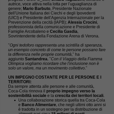
autrice, voce attiva nella lotta per l'uguaglianza di
genere;
Mario Barbuto
, Presidente Nazionale
dell'Unione Italiana dei Ciechi e degli Ipovedenti
(UICI)
e Presidente dell'Agenzia Internazionale per la
Prevenzione della cecità (IAPB);
Alessia Crocini
,
professionista della comunicazione e Presidente di
Famiglie Arcobaleno e
Cecilia Gasdia
,
Sovrintendente della Fondazione Arena di Verona.
"
Ogni tedoforo rappresenta una scintilla di speranza,
un esempio concreto di come le persone possano fare
la differenza nelle proprie comunità
," ha
aggiunto
Santandrea.
"
Con il Viaggio della Fiamma
Olimpica vogliamo ricordare che l'inclusione non è
solo un valore, ma un movimento collettivo
."
UN IMPEGNO COSTANTE PER LE PERSONE E I
TERRITORI:
Da sempre attenta alle persone e alle comunità,
Coca-Cola rinnova il
proprio impegno verso la
sostenibilità sociale
e la
crescita dei territori locali
.
Una collaborazione storica quella tra Coca-Cola
e
Banco Alimentare
, che negli ultimi otto anni si
è tradotta in un sostegno per la distribuzione di
alimenti pari circa
15
milioni di pasti
,