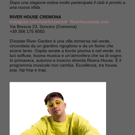
Dopo una stagione estiva molto partecipata il club è pronto a
una nuova sfida.
RIVER HOUSE CREMONA
Instagram.com/riverhouseclub
,
Riverhouseclub.com
Via Brescia 23, Soncino (Cremona)
+39 366 175 8050
D'estate River Garden è una villa immersa nel verde,
circondata da un giardino rigoglioso e da un fiume che
scorre lento. Ospita serate a bordo piscina e nel verde, tra
luci soffuse, buona musica e un'atmosfera che sa di sogno.
In primavera, autunno e inverno diventa Rivera House. E il
programma musicale non cambia. Eccellenza, tra house,
pop, hip hop e trap.