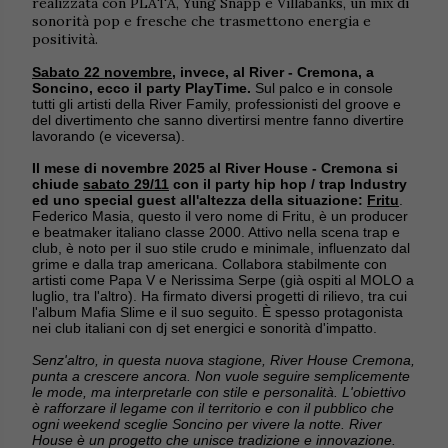
realizzata con PLATA, Yung Snapp e Villabanks, un mix di
sonorità pop e fresche che trasmettono energia e
positività.
Sabato 22 novembre
, invece, al River - Cremona, a
Soncino, ecco il party PlayTime.
Sul palco e in console
tutti gli artisti della River Family, professionisti del groove e
del divertimento che sanno divertirsi mentre fanno divertire
lavorando (e viceversa).
Il mese di novembre 2025 al River House - Cremona si
chiude
sabato 29/11
con il party hip hop / trap Industry
ed uno special guest all'altezza della situazione:
Fritu
.
Federico Masia, questo il vero nome di Fritu, è un producer
e beatmaker italiano classe 2000. Attivo nella scena trap e
club, è noto per il suo stile crudo e minimale, influenzato dal
grime e dalla trap americana. Collabora stabilmente con
artisti come Papa V e Nerissima Serpe (già ospiti al MOLO a
luglio, tra l'altro). Ha firmato diversi progetti di rilievo, tra cui
l'album Mafia Slime e il suo seguito. È spesso protagonista
nei club italiani con dj set energici e sonorità d'impatto.
Senz'altro, in questa nuova stagione, River House Cremona,
punta a crescere ancora. Non vuole seguire semplicemente
le mode, ma interpretarle con stile e personalità. L'obiettivo
è rafforzare il legame con il territorio e con il pubblico che
ogni weekend sceglie Soncino per vivere la notte. River
House è un progetto che unisce tradizione e innovazione.