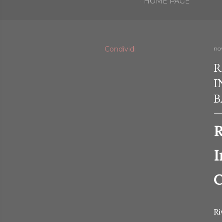
HOME PAGE
Condividi
no
R
I
B
R
I
C
Ri