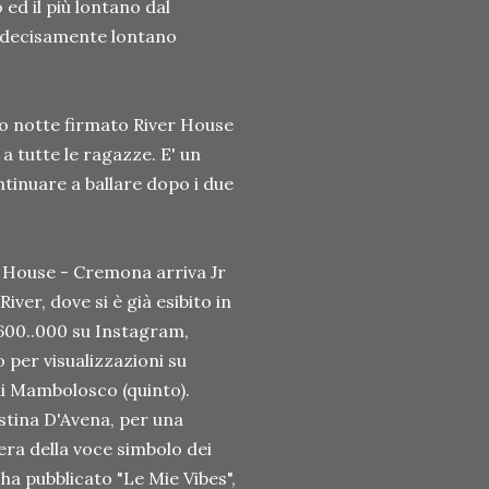
ed il più lontano dal
è decisamente lontano
ato notte firmato River House
a tutte le ragazze. E' un
tinuare a ballare dopo i due
r House - Cremona arriva Jr
iver, dove si è già esibito in
e 600..000 su Instagram,
o per visualizzazioni su
i Mambolosco (quinto).
stina D'Avena, per una
era della voce simbolo dei
t ha pubblicato "Le Mie Vibes",