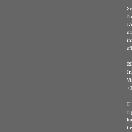
Se
No
L'
sc
in
sf
R
In
Vi
+3
D'
ri
lu
in