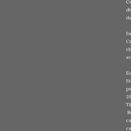
Cr
di
da
Sa
Cr
cl
sc
Ec
St
pa
20
Ti
Re
ca
ca