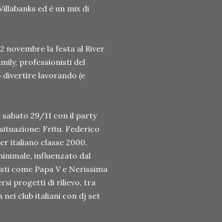
illabanks ed è un mix di
 novembre la festa al River
amily, professionisti del
 divertire lavorando (e
 sabato 29/11 con il party
 situazione: Fritu. Federico
er italiano classe 2000.
 minimale, influenzato dal
isti come Papa V e Nerissima
rsi progetti di rilievo, tra
nei club italiani con dj set