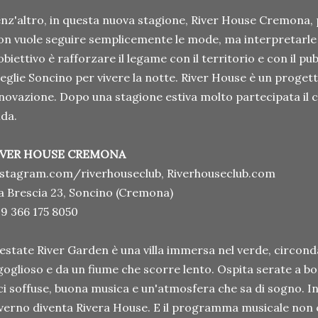
nz'altro, in questa nuova stagione, River House Cremona,
n vuole seguire semplicemente le mode, ma interpretarle c
obiettivo è rafforzare il legame con il territorio e con il 
eglie Soncino per vivere la notte. River House è un proget
novazione. Dopo una stagione estiva molto partecipata il 
ida.
IVER HOUSE CREMONA
stagram.com/riverhouseclub, Riverhouseclub.com
a Brescia 23, Soncino (Cremona)
9 366 175 8050
estate River Garden è una villa immersa nel verde, circond
goglioso e da un fiume che scorre lento. Ospita serate a bo
ci soffuse, buona musica e un'atmosfera che sa di sogno. I
verno diventa Rivera House. E il programma musicale non 