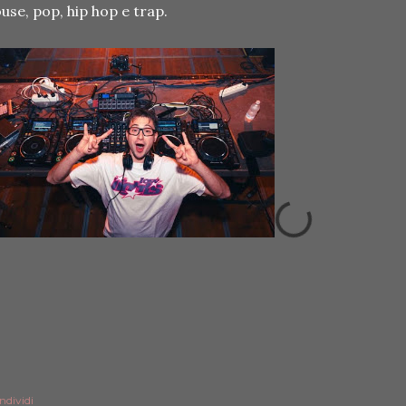
use, pop, hip hop e trap.
ndividi