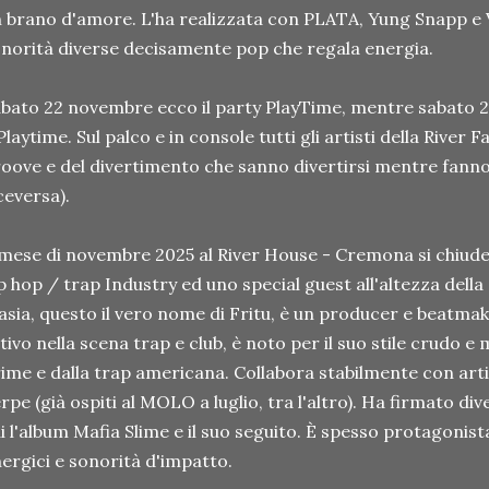
 brano d'amore. L'ha realizzata con PLATA, Yung Snapp e V
norità diverse decisamente pop che regala energia.
bato 22 novembre ecco il party PlayTime, mentre sabato 22
Playtime. Sul palco e in console tutti gli artisti della River F
oove e del divertimento che sanno divertirsi mentre fanno
ceversa).
 mese di novembre 2025 al River House - Cremona si chiude
p hop / trap Industry ed uno special guest all'altezza della
sia, questo il vero nome di Fritu, è un producer e beatmak
tivo nella scena trap e club, è noto per il suo stile crudo e
ime e dalla trap americana. Collabora stabilmente con art
rpe (già ospiti al MOLO a luglio, tra l'altro). Ha firmato dive
i l'album Mafia Slime e il suo seguito. È spesso protagonista 
ergici e sonorità d'impatto.