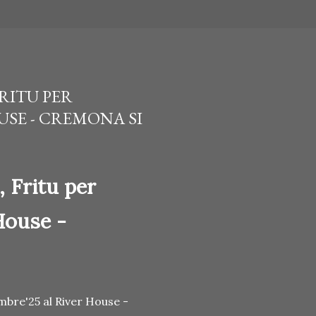
FRITU PER
USE - CREMONA SI
, Fritu per
House -
embre'25 al River House -