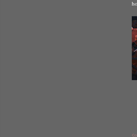
ho
Co