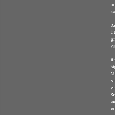
un
so
Sa
è 
gr
vi
Il
hi
Ma
At
gr
Se
cu
en