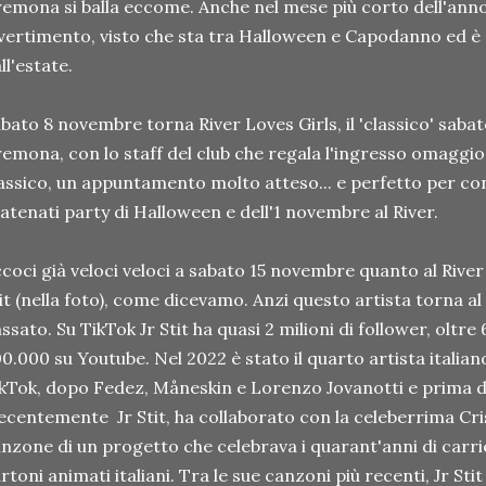
emona si balla eccome. Anche nel mese più corto dell'anno 
vertimento, visto che sta tra Halloween e Capodanno ed 
ll'estate.
bato 8 novembre torna River Loves Girls, il 'classico' sab
emona, con lo staff del club che regala l'ingresso omaggio 
assico, un appuntamento molto atteso... e perfetto per con
atenati party di Halloween e dell'1 novembre al River.
coci già veloci veloci a sabato 15 novembre quanto al Rive
it (nella foto), come dicevamo. Anzi questo artista torna al R
ssato. Su TikTok Jr Stit ha quasi 2 milioni di follower, oltr
0.000 su Youtube. Nel 2022 è stato il quarto artista italian
kTok, dopo Fedez, Måneskin e Lorenzo Jovanotti e prima d
centemente Jr Stit, ha collaborato con la celeberrima Cri
nzone di un progetto che celebrava i quarant'anni di carri
rtoni animati italiani. Tra le sue canzoni più recenti, Jr Sti