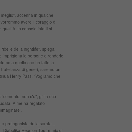
e meglio", accenna in qualche
i vorremmo avere il coraggio di
ualità. In console infatti si
ibelle della nightlife", spiega
he imprigiona le persone e renderle
sieme a quella che ha fatto la
i fratellanza di generi, saremo un
ntinua Henry Pass. "Vogliamo che
plicemente, non c'è", gli fa eco
sudata. A me ha regalato
 immaginare".
 e protagonista della serata...
. "Diabolika Reunion Tour è mix di