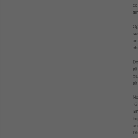
co
ti
Og
su
cr
ch
Do
al
ba
al
No
"G
al
im
us
Di