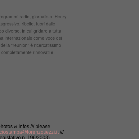
rogrammi radio, giornalista. Henry
sgressivo, ribelle, fuori dalle
 diverso, in cui gridare a tutta
cona internazionale come voce dei
della "reunion" è ricercatissimo
k" completamente rinnovati e -
photos & infos /// please
iciostampa@lorenzotiezzi.it
///
gislativo n. 196/2003)