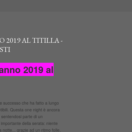
2019 AL TITILLA -
STI
anno 2019 al
e successo che ha fatto a lungo
etibili. Questa one night è ancora
a sentendosi parte di un
 importante della serata: niente
 notte... grazie ad un ritmo folle,