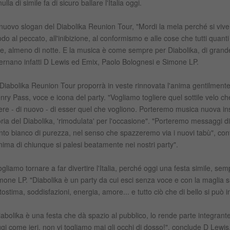
ulla di simile fa di sicuro ballare l'Italia oggi.
 nuovo slogan del Diabolika Reunion Tour, "Mordi la mela perché si viv
do al peccato, all'inibizione, al conformismo e alle cose che tutti quant
re, almeno di notte. E la musica è come sempre per Diabolika, di grande q
ternano infatti D Lewis ed Emix, Paolo Bolognesi e Simone LP.
l Diabolika Reunion Tour proporrà in veste rinnovata l'anima gentilmente r
nry Pass, voce e icona del party. "Vogliamo togliere quel sottile velo c
bere - di nuovo - di esser quel che vogliono. Porteremo musica nuova in
oria del Diabolika, 'rimodulata' per l'occasione". "Porteremo messaggi d
nto bianco di purezza, nel senso che spazzeremo via i nuovi tabù", co
anima di chiunque si palesi beatamente nei nostri party".
ogliamo tornare a far divertire l'Italia, perché oggi una festa simile, sem
mone LP. "Diabolika è un party da cui esci senza voce e con la maglia 
tostima, soddisfazioni, energia, amore... e tutto ciò che di bello si può
iabolika è una festa che dà spazio al pubblico, lo rende parte integrante
gi come ieri, non vi togliamo mai gli occhi di dosso!", conclude D Lewis