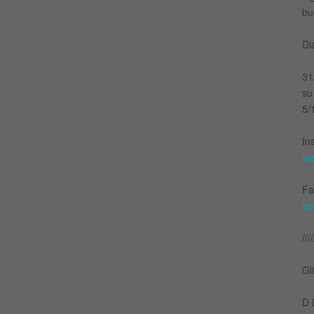
bu
Di
31
s
5/1
In
ww
Fa
go
////
Gl
D 