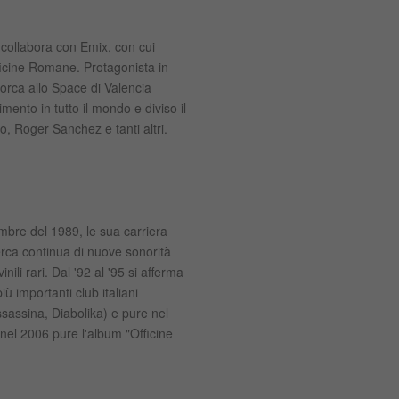
 collabora con Emix, con cui
ficine Romane. Protagonista in
lorca allo Space di Valencia
mento in tutto il mondo e diviso il
, Roger Sanchez e tanti altri.
mbre del 1989, le sua carriera
cerca continua di nuove sonorità
ili rari. Dal '92 al '95 si afferma
iù importanti club italiani
sassina, Diabolika) e pure nel
nel 2006 pure l'album "Officine
.