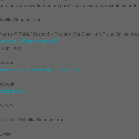
ona musica e divertimento, un party in cui passato e presente si fonde
abolika Reunion Tour
/12/18 @ Titilla / Cocoricò - Riccione (Via Chieti, 44) Ticket Online 45€
u
http://bit.ly/TicketCocoricoNYE
 Loft - Asti
stagram
w.instagram.com/diabolika_reunion_tour/
cebook
o.gl/LQccGo
///////////
i artisti di Diabolika Reunion Tour
Lewis