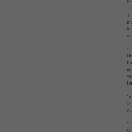
E n
Il
mo
fa
al
"I
He
li
st
ve
l'
"V
Si
au
"D
Og