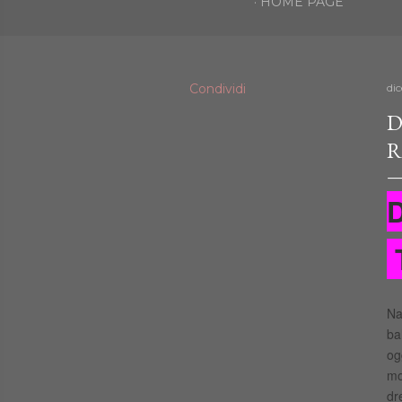
HOME PAGE
Condividi
di
D
R
D
T
Na
ba
og
mo
dr