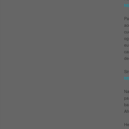
ht
Pa
ac
cu
og
eu
ca
de
Si
ht
Na
pa
ba
Af
He