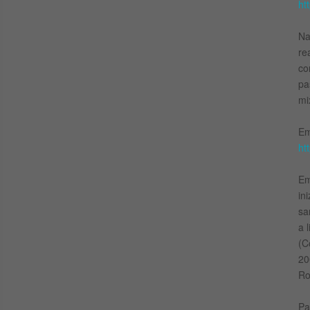
ht
Na
re
co
pa
mi
Em
ht
Em
in
sa
a 
(C
20
Ro
Pa