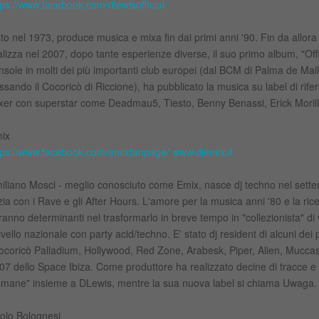
tps://www.facebook.com/dlewisofficial/
to nel 1973, produce musica e mixa fin dai primi anni '90. Fin da allora
alizza nel 2007, dopo tante esperienze diverse, il suo primo album, "Of
nsole in molti dei più importanti club europei (dal BCM di Palma de Mal
ssando il Cocoricò di Riccione), ha pubblicato la musica su label di riferi
xer con superstar come Deadmau5, Tiesto, Benny Benassi, Erick Morillo
ix
tps://www.facebook.com/emixfanpage/
www.djemix.it
iliano Mosci - meglio conosciuto come Emix, nasce dj techno nel sette
izia con i Rave e gli After Hours. L'amore per la musica anni '80 e la ri
ranno determinanti nel trasformarlo in breve tempo in "collezionista" di vin
livello nazionale con party acid/techno. E' stato dj resident di alcuni dei p
ocoricò Palladium, Hollywood, Red Zone, Arabesk, Piper, Alien, Muccas
07 dello Space Ibiza. Come produttore ha realizzato decine di tracce e 
mane" insieme a DLewis, mentre la sua nuova label si chiama Uwaga
olo Bolognesi