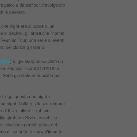
ra palco e dancefloor, travolgendo
 chi è davvero.
 one night era all'apice di un
n declino, gli artisti che l'hanno
Reunion Tour, una serie di eventi
o del clubbing italiano.
ly.it
) è già stato annunciato un
olika Reunion Tour il 31/12/18 fa
N). Sono già state annunciate poi
i oggi questa one night in
 one night. Dalla residenza romana
 di Ibiza, allora il club più
lm girato da Silvio Laccetti, in
edia. Succede perché prima del
ieno di sonorità e show d'impatto.