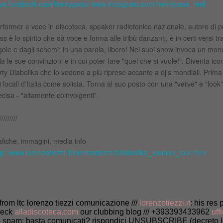
w.facebook.com/henrypass/
www.instagram.com/henrypass_real
rformer e voce in discoteca, speaker radiofonico nazionale, autore di p
ss è lo spirito che dà voce e forma alle tribù danzanti, è in certi versi tra
gole e dagli schemi: in una parola, libero! Nei suoi show invoca un mondo
la le sue convinzioni e in cui poter fare "quel che si vuole!". Diventa i
rty Diabolika che lo vedono a più riprese accanto a dj's mondiali. Prima 
i locali d'Italia come solista. Torna al suo posto con una "verve" e "loo
ecisa - "altamente coinvolgenti".
/////////
afiche, immagini, media info
tp://www.lorenzotiezzi.it/lorenzotiezzi.it/diabolika_reunion_tour.html
/ from ltc lorenzo tiezzi comunicazione ///
lorenzotiezzi.it
: his res 
heck
alladiscoteca.com
our clubbing blog /// +393393433962
uff
 spam: basta comunicati? rispondici UNSUBSCRIBE (decreto le