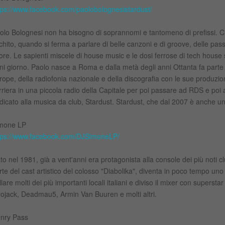
tps://www.facebook.com/paolobolognesistardust/
olo Bolognesi non ha bisogno di soprannomi e tantomeno di prefissi. Che
chito, quando si ferma a parlare di belle canzoni e di groove, delle pas
ore. Le sapienti miscele di house music e le dosi ferrose di tech house
ni giorno. Paolo nasce a Roma e dalla metà degli anni Ottanta fa parte 
rope, della radiofonia nazionale e della discografia con le sue produzioni
rriera in una piccola radio della Capitale per poi passare ad RDS e po
dicato alla musica da club, Stardust. Stardust, che dal 2007 è anche una l
mone LP
tps://www.facebook.com/DJSimoneLP/
to nel 1981, già a vent'anni era protagonista alla console dei più noti c
rte del cast artistico del colosso "Diabolika", diventa in poco tempo uno 
llare molti dei più importanti locali italiani e diviso il mixer con supers
rojack, Deadmau5, Armin Van Buuren e molti altri.
nry Pass