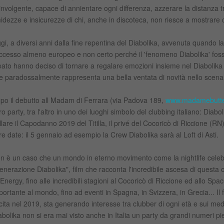
involgente, capace di annientare ogni differenza, azzerare la distanza t
midezze e insicurezze di chi, anche in discoteca, non riesce a mostrare
gi, a diversi anni dalla fine repentina del Diabolika, avvenuta quando la
ccesso almeno europeo e non certo perché il 'fenomeno Diabolika' fosse i
eato hanno deciso di tornare a regalare emozioni insieme nel Diabolika 
e paradossalmente rappresenta una bella ventata di novità nello scenari
po il debutto all Madam di Ferrara (via Padova 189,
www.madamebutterf
tro party, tra l'altro in uno dei luoghi simbolo del clubbing italiano: Diab
llare il Capodanno 2019 del Titilla, il privé del Cocoricò di Riccione (R
tre date: il 5 gennaio ad esempio la Crew Diabolika sarà al Loft di Asti.
n è un caso che un mondo in eterno movimento come la nightlife celebr
enerazione Diabolika", film che racconta l'incredibile ascesa di questa
l'Energy, fino alle incredibili stagioni al Cocoricò di Riccione ed allo Space
portante al mondo, fino ad eventi in Spagna, in Svizzera, in Grecia... Il fi
cita nel 2019, sta generando interesse tra clubber di ogni età e sui m
abolika non si era mai visto anche in Italia un party da grandi numeri p