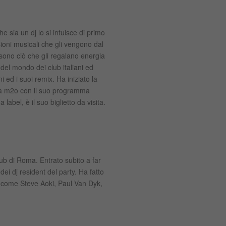
 sia un dj lo si intuisce di primo
sioni musicali che gli vengono dal
 sono ciò che gli regalano energia
del mondo dei club italiani ed
 ed i suoi remix. Ha iniziato la
i a m2o con il suo programma
abel, è il suo biglietto da visita.
lub di Roma. Entrato subito a far
dei dj resident del party. Ha fatto
tar come Steve Aoki, Paul Van Dyk,