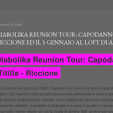
cembre 27, 2018
IABOLIKA REUNION TOUR: CAPODANNO 
ICCIONE ED IL 5 GENNAIO AL LOFT DI A
iabolika Reunion Tour: Capod
itilla - Riccione
ta a Roma nei primi anni 2000, Diabolika non è solo una festa di grand
llare i più importanti club europei con sonorità elettroniche e show irrip
gi simbolo di divertimento colorato, di un clubbing da vivere fino all'alb
vimento collettivo. Il pubblico di Diabolika si è sempre sentito un pezzo
ess code, niente regole, se non la voglia di sentirsi 'star' almeno per una