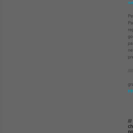
ww
Pe
Pa
re
go
pa
ne
pr
////
gr
ht
//
c
no