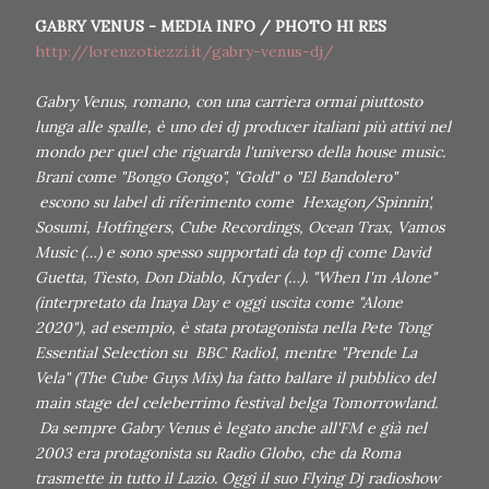
GABRY VENUS - MEDIA INFO / PHOTO HI RES
http://lorenzotiezzi.it/gabry-venus-dj/
Gabry Venus, romano, con una carriera ormai piuttosto
lunga alle spalle, è uno dei dj producer italiani più attivi nel
mondo per quel che riguarda l'universo della house music.
Brani come "Bongo Gongo", "Gold" o "El Bandolero"
escono su label di riferimento come Hexagon/Spinnin',
Sosumi, Hotfingers, Cube Recordings, Ocean Trax, Vamos
Music (…) e sono spesso supportati da top dj come David
Guetta, Tiesto, Don Diablo, Kryder (…). "When I'm Alone"
(interpretato da Inaya Day e oggi uscita come "Alone
2020"), ad esempio, è stata protagonista nella Pete Tong
Essential Selection su BBC Radio1, mentre "Prende La
Vela" (The Cube Guys Mix) ha fatto ballare il pubblico del
main stage del celeberrimo festival belga Tomorrowland.
Da sempre Gabry Venus è legato anche all'FM e già nel
2003 era protagonista su Radio Globo, che da Roma
trasmette in tutto il Lazio. Oggi il suo Flying Dj radioshow