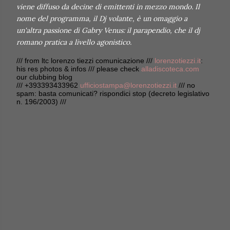
viene diffuso da decine di emittenti in mezzo mondo. Il
nome del programma, il Dj volante, è un omaggio a
un'altra passione di Gabry Venus: il parapendio, che il dj
romano pratica a livello agonistico.
/// from ltc lorenzo tiezzi comunicazione ///
lorenzotiezzi.it
:
his res photos & infos /// please check
alladiscoteca.com
our clubbing blog
/// +393393433962
ufficiostampa@lorenzotiezzi.it
/// no
spam: basta comunicati? rispondici stop (decreto legislativo
n. 196/2003) ///