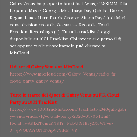
Gabry Venus ha proposto brani Jack Wins, CASSIMM, Ella
Loponte Music, Georgia Mos, Inaya Day, Qubiko, Darren
Regan, James Hurr, Pato's Groove, Simon Ray (...), di label
come d:vision records, Oceantrax Records, Total
Freedom Recordings (...). Tutta la tracklist è oggi
disponibile su 1001 Tracklist. Chi invece si è perso il dj
set oppure vuole riascoltarselo può cliccare su
MixCloud.
Il dj set di Gabry Venus su MixCloud
https://www.mixcloud.com/Gabry_Venus/radio-fg-
cloud-party-gabry-venus/
Tutte le tracce del dj set di Gabry Venus su FG. Cloud
Party su 1001 Tracklist
https://www.1001tracklists.com/tracklist/x348qu1/gabr
y-venus-radio-fg-cloud-party-2020-05-05.html?
fbclid=IwAR1XlT6muYNR1Y_FobUSrIBryZX6WP-u-
3_7jWOb8zYGNaT6jpV7YiHE_V8