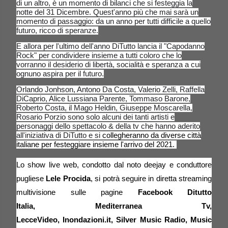
di un altro, è un momento di bilanci che si festeggia la
notte del 31 Dicembre. Quest'anno più che mai sarà un
momento di passaggio: da un anno per tutti difficile a quello
futuro, ricco di speranze.
E allora per l'ultimo dell'anno DiTutto lancia il "Capodanno
Rock" per condividere insieme a tutti coloro che lo
vorranno il desiderio di libertà, socialità e speranza a cui
ognuno aspira per il futuro.
Orlando Jonhson, Antono Da Costa, Valerio Zelli, Raffella
DiCaprio, Alice Lussiana Parente, Tommaso Barone,
Roberto Costa, il Mago Heldin, Giuseppe Moscarella,
Rosario Porzio sono solo alcuni dei tanti artisti e
personaggi dello spettacolo & della tv che hanno aderito
all'iniziativa di DiTutto e si
collegheranno da diverse città
italiane per festeggiare insieme l'arrivo del 2021.
Lo show live web, condotto dal noto deejay e conduttore
pugliese
Lele Procida
, si potrà seguire in diretta streaming
multivisione sulle pagine
Facebook
D
itutto
Italia
, Mediterranea Tv,
LecceVideo,
Inondazioni.it
,
Silver Music Radio
,
Music