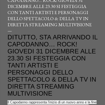
CAPODANNO… ROCK! GIOVEDI 31
DICEMBRE ALLE 23.30 SI FESTEGGIA
CON TANTI ARTISTI E PERSONAGGI
DELLO SPETTACOLO & DELLA TV IN
DIRETTA STREAMING MULTIVISIONE
DITUTTO, STA ARRIVANDO IL
CAPODANNO… ROCK!
GIOVEDI 31 DICEMBRE ALLE
23.30 SI FESTEGGIA CON
TANTI ARTISTI E
PERSONAGGI D
ELLO
SPETTACOLO & DELLA TV IN
DIRETTA STREAMING
MULTIVISIONE
Il Capodanno rappresenta l'inizio di un nuovo anno e la fine