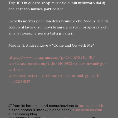
Top 100 in questo shop musicale, il più utilizzato dai dj
che cercano musica particolare.
La bella notizia per i fan della house è che Modus Dj è da
tempo al lavoro su nuovi brani e presto il proporrà a chi
ama la house... e pure a tutti gli altri.
Modus ft. Andrea Love - "Come and Go with Me"
https://www.instagram.com/p/CKTZVZYKsPR/
www.traxsource.com/title/1400930/come-on-and-go-
with-me
www.beatport.com/release/come-on-and-go-with-
me/3081547
/// from ltc lorenzo tiezzi comunicazione ///
lorenzotiezzi.it
:
his res photos & infos /// please check
alladiscoteca.com
our clubbing blog