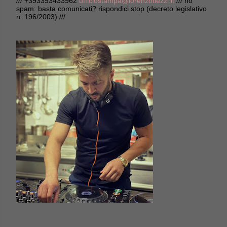
/// +393393433962
ufficiostampa@lorenzotiezzi.it
/// no
spam: basta comunicati? rispondici stop (decreto legislativo
n. 196/2003) ///