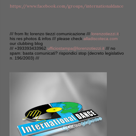
https://www.facebook.com/groups/internationaldance
/// from ltc lorenzo tiezzi comunicazione ///
lorenzotiezzi.it
:
his res photos & infos /// please check
alladiscoteca.com
our clubbing blog
/// +393393433962
ufficiostampa@lorenzotiezzi.it
/// no
spam: basta comunicati? rispondici stop (decreto legislativo
n. 196/2003) ///