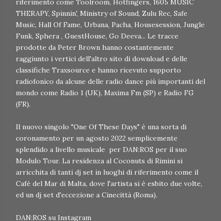
riferimento come Toolroom, Hotfingers, 1605 MUSIC
THERAPY, Spinnin', Ministry of Sound, Zulu Rec, Safe
Music, Hall Of Fame, Urbana, Pacha, Housesession, Jungle
Funk, Sphera , GuestHouse, Go Deeva... Le tracce
prodotte da Peter Brown hanno costantemente
raggiunto i vertici dell'altro sito di download e delle
classifiche Traxsource e hanno ricevuto supporto
radiofonico da alcune delle radio dance più importanti del
mondo come Radio 1 (UK), Maxima Fm (SP) e Radio FG
(FR).
Il nuovo singolo "One Of These Days" è una sorta di
coronamento per un agosto 2022 semplicemente
splendido a livello musicale per DAN:ROS per il suo
Modulo Tour. La residenza al Coconuts di Rimini si
arricchita di tanti dj set in luoghi di riferimento come il
Café del Mar di Malta, dove l'artista si è esbito due volte,
ed un dj set d'eccezione a Cinecittà (Roma).
DAN:ROS su Instagram