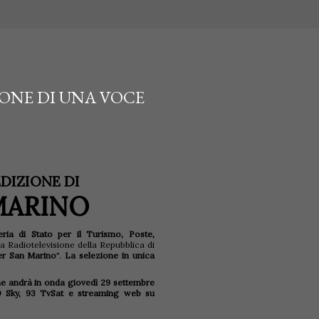
IONE DI UNA VOCE
EDIZIONE DI
MARINO
eria di Stato per il Turismo, Poste,
 la Radiotelevisione della Repubblica di
r San Marino
".
La selezione in unica
he andrà in onda giovedì 29 settembre
20 Sky, 93 TvSat e streaming web su