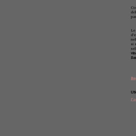
Con
de
pa
Le
d'
ne
si 
se
vi
Sa
Re
UN
Fa