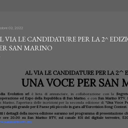
tobre 02, 2022
L VIA LE CANDIDATURE PER LA 2^ EDIZ
ER SAN MARINO
AL VIA LE CANDIDATURE PER LA 2^ 
UNA VOCE PER SAN 
dia Evolution srl
è lieta di annunciare, in collaborazione con la
Segret
operazione ed Expo della Repubblica di San Marino
, e con
San Marino RTV
,
n Marino, l'apertura delle iscrizioni per la seconda edizione di "
Una Voce Pe
egoria più grande per il Paese più piccolo in gara all'Eurovision Song Contest.
tti i dettagli della nuova edizione saranno nel programma di presentazione c
le ore 20.00 su San Marino RTV, sul canale 831 del digitale terrestre, 5
w.sanmarinortv.sm