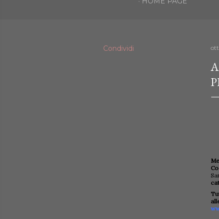
HOME PAGE
Condividi
ot
A
P
Me
Co
Sa
cat
Tu
al
ww