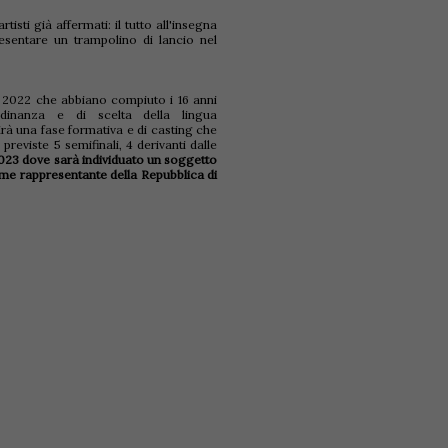
isti già affermati: il tutto all'insegna
esentare un trampolino di lancio nel
 2022 che abbiano compiuto i 16 anni
adinanza e di scelta della lingua
à una fase formativa e di casting che
reviste 5 semifinali, 4 derivanti dalle
2023 dove sarà individuato un soggetto
ome rappresentante della Repubblica di