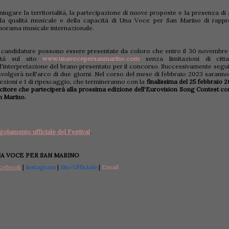
iugare la territorialità, la partecipazione di nuove proposte e la presenza di art
lla qualità musicale e della capacità di Una Voce per San Marino di rappr
norama musicale internazionale.
 candidature possono essere presentate da coloro che entro il 30 novembre
età sul sito
www.unavocepersanmarino.com
senza limitazioni di citt
ll'interpretazione del brano presentato per il concorso.
Successivamente seguir
svolgerà nell'arco di due giorni. Nel corso del mese di febbraio 2023 saranno p
lezioni e 1 di ripescaggio, che termineranno con la
finalissima del 25 febbraio 
ncitore che parteciperà alla prossima edizione dell'Eurovision Song Contest c
n Marino.
golamento ufficiale del Festival
.
A VOCE PER SAN MARINO
cebook
|
Instagram
|
Sito Ufficiale
|
Email