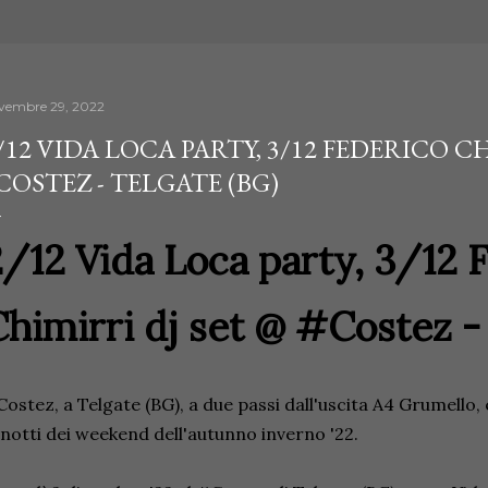
vembre 29, 2022
/12 VIDA LOCA PARTY, 3/12 FEDERICO C
COSTEZ - TELGATE (BG)
/12 Vida Loca party, 3/12 
himirri dj set @ #Costez -
ostez, a Telgate (BG), a due passi dall'uscita A4 Grumello, 
 notti dei weekend dell'autunno inverno '22.