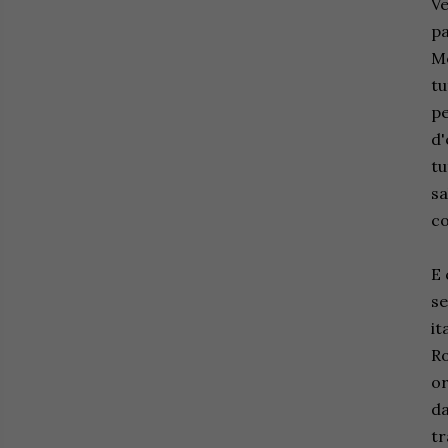
Ve
pa
Me
tu
pe
d'
tu
sa
co
E 
se
it
Ro
or
da
tr