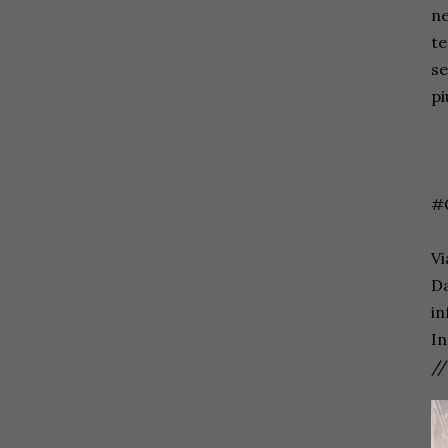
ne
te
se
pi
#C
Vi
Da
in
I
//