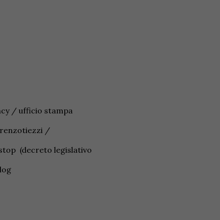
ncy / ufficio stampa
orenzotiezzi /
op (decreto legislativo
blog