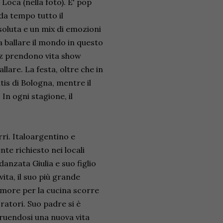
Loca (nella foto). E' pop
da tempo tutto il
ssoluta e un mix di emozioni
fa ballare il mondo in questo
tez prendono vita show
lare. La festa, oltre che in
tis di Bologna, mentre il
 In ogni stagione, il
rri. Italoargentino e
te richiesto nei locali
danzata Giulia e suo figlio
ta, il suo più grande
'amore per la cucina scorre
ratori. Suo padre si è
truendosi una nuova vita