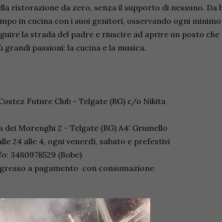
lla ristorazione da zero, senza il supporto di nessuno. D
mpo in cucina con i suoi genitori, osservando ogni minimo
guire la strada del padre e riuscire ad aprire un posto che
ù grandi passioni: la cucina e la musica.
ostez Future Club - Telgate (BG) c/o Nikita
a dei Morenghi 2 - Telgate (BG) A4: Grumello
lle 24 alle 4, ogni venerdì, sabato e prefestivi
fo: 3480978529 (Bobe)
ngresso a pagamento con consumazione