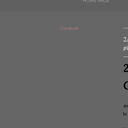
HOME PAGE
Condividi
no
2
#
2
C
#C
le