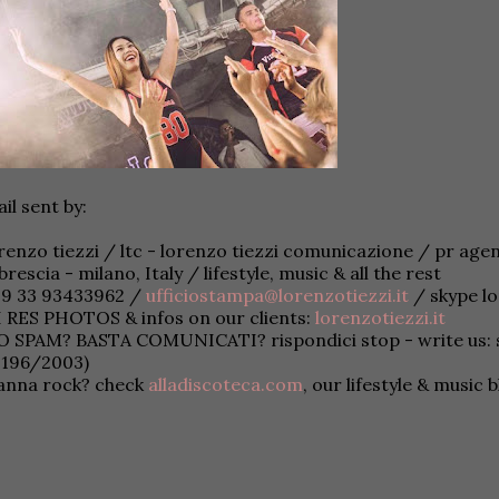
il sent by:
renzo tiezzi / ltc - lorenzo tiezzi comunicazione / pr age
brescia - milano, Italy / lifestyle, music & all the rest
39 33 93433962 /
ufficiostampa@lorenzotiezzi.it
/ skype l
 RES PHOTOS & infos on our clients:
lorenzotiezzi.it
 SPAM? BASTA COMUNICATI? rispondici stop - write us: st
 196/2003)
anna rock? check
alladiscoteca.com
, our lifestyle & music 