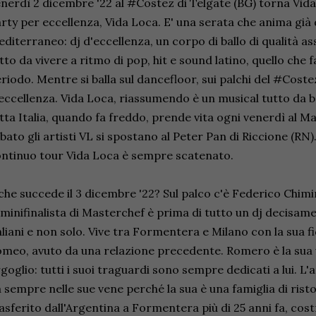
nerdì 2 dicembre '22 al #Costez di Telgate (BG) torna Vida 
rty per eccellenza, Vida Loca. E' una serata che anima già 
diterraneo: dj d'eccellenza, un corpo di ballo di qualità a
tto da vivere a ritmo di pop, hit e sound latino, quello che 
riodo. Mentre si balla sul dancefloor, sui palchi del #Cos
eccellenza. Vida Loca, riassumendo è un musical tutto da bal
tta Italia, quando fa freddo, prende vita ogni venerdì al Ma
bato gli artisti VL si spostano al Peter Pan di Riccione (RN).
ntinuo tour Vida Loca è sempre scatenato.
che succede il 3 dicembre '22? Sul palco c'è Federico Chimi
minifinalista di Masterchef è prima di tutto un dj decisamen
aliani e non solo. Vive tra Formentera e Milano con la sua fi
meo, avuto da una relazione precedente. Romero è la sua vi
goglio: tutti i suoi traguardi sono sempre dedicati a lui. L
 sempre nelle sue vene perché la sua è una famiglia di risto
asferito dall'Argentina a Formentera più di 25 anni fa, cos