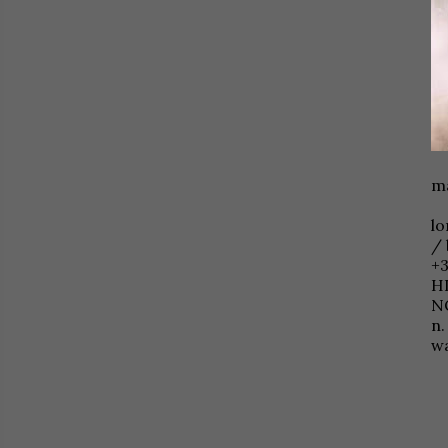
ma
lo
/ 
+
HI
NO
n.
w