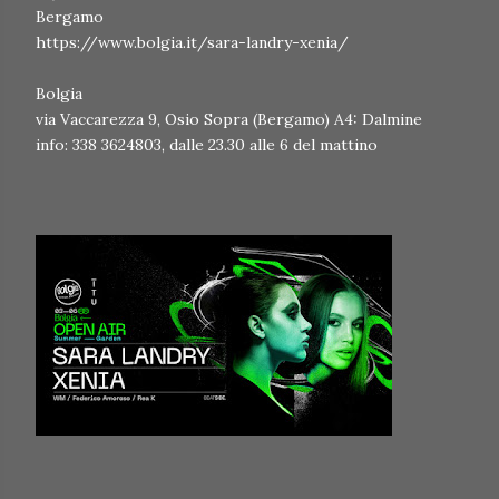
Bergamo
https://www.bolgia.it/sara-landry-xenia/
Bolgia
via Vaccarezza 9, Osio Sopra (Bergamo) A4: Dalmine
info: 338 3624803, dalle 23.30 alle 6 del mattino