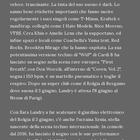
veloce, trascinante. La tinta del suo suono è dark. Lo
sanno bene etichette importanti che fanno uscire
regolarmente i suoi singoli come T-Minus, Kraftek e
mau5trap, colleghi come I Hate Models, Nico Moreno,
VTSS, Cera Khin e Amelie Lens che la supportano, ed
infine spazi e locali come Coachella's Yuma tent, Red
Rocks, Brooklyn Mirage che la hanno ospitata. La sua
potentissima versione techno di "WAP" di Cardi B ha
lasciato un segno nella scena rave europea. "First
Breath", con Don Woezik, all'interno di "Coven, Vol. 2",
segna i 150 bpm, è un martello pneumatico e toglie il
respiro. Dopo un super club come il Bolgia di Bergamo
dove suona il 3 giugno, Landry è attesa l'8 giugno al
Nexus di Parigi.
Con Sara Landry a far scatenare il giardino elettronico
del Bolgia il 3 giugno, c'è anche l'ucraina Xenia, stella
nascente della scena techno internazionale. In console
dal 2016, ha lasciato il segno con le sue performance