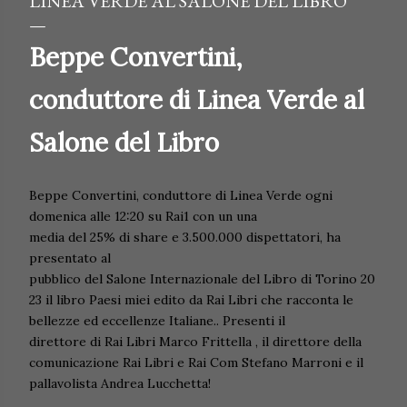
LINEA VERDE AL SALONE DEL LIBRO
Beppe Convertini,
conduttore di Linea Verde al
Salone del Libro
Beppe Convertini, conduttore di Linea Verde ogni
domenica alle 12:20 su Rai1 con un una
media del 25% di share e 3.500.000 dispettatori, ha
presentato al
pubblico del Salone Internazionale del Libro di Torino 20
23 il libro Paesi miei edito da Rai Libri che racconta le
bellezze ed eccellenze Italiane.. Presenti il
direttore di Rai Libri Marco Frittella , il direttore della
comunicazione Rai Libri e Rai Com Stefano Marroni e il
pallavolista Andrea Lucchetta!