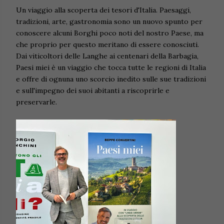
Un viaggio alla scoperta dei tesori d'Italia. Paesaggi,
tradizioni, arte, gastronomia sono un nuovo spunto per
conoscere alcuni Borghi poco noti del nostro Paese, ma
che proprio per questo meritano di essere conosciuti.
Dai viticoltori delle Langhe ai centenari della Barbagia,
Paesi miei è un viaggio che tocca tutte le regioni di Italia
e offre di ognuna uno scorcio inedito sulle sue tradizioni
e sull'impegno dei suoi abitanti a riscoprirle e
preservarle.