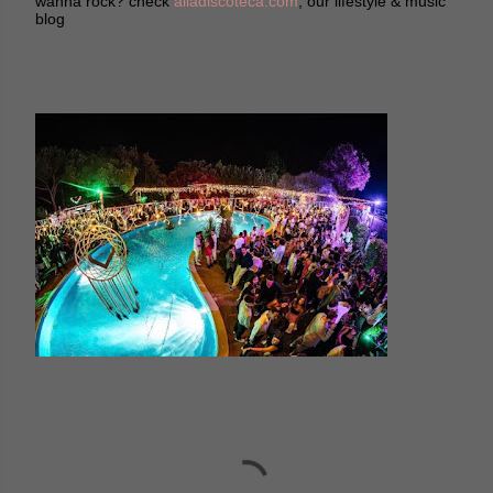
wanna rock? check
alladiscoteca.com
, our lifestyle & music
blog