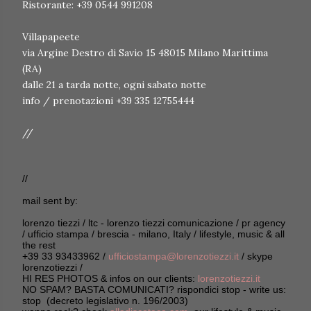
Ristorante: +39 0544 991208
Villapapeete
via Argine Destro di Savio 15 48015 Milano Marittima
(RA)
dalle 21 a tarda notte, ogni sabato notte
info / prenotazioni +39 335 12755444
//
//
mail sent by:
lorenzo tiezzi / ltc - lorenzo tiezzi comunicazione / pr agency
/ ufficio stampa / brescia - milano, Italy / lifestyle, music & all
the rest
+39 33 93433962 /
ufficiostampa@lorenzotiezzi.it
/ skype
lorenzotiezzi /
HI RES PHOTOS & infos on our clients:
lorenzotiezzi.it
NO SPAM? BASTA COMUNICATI? rispondici stop - write us:
stop (decreto legislativo n. 196/2003)