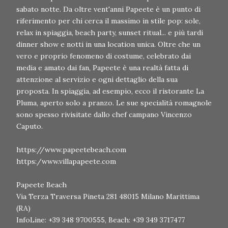
sabato notte. Da oltre vent'anni Papeete è un punto di
riferimento per chi cerca il massimo in stile pop: sole,
relax in spiaggia, beach party, sunset ritual... e più tardi
dinner show e notti in una location unica. Oltre che un
vero e proprio fenomeno di costume, celebrato dai
media e amato dai fan, Papeete è una realtà fatta di
attenzione al servizio e ogni dettaglio della sua
proposta. In spiaggia, ad esempio, ecco il ristorante La
Pluma, aperto solo a pranzo. Le sue specialità romagnole
sono spesso rivisitate dallo chef campano Vincenzo
Caputo.
https://www.papeetebeach.com
https:/www.villapapeete.com
Papeete Beach
Via Terza Traversa Pineta 281 48015 Milano Marittima
(RA)
InfoLine: +39 348 9700555, Beach: +39 349 3717477