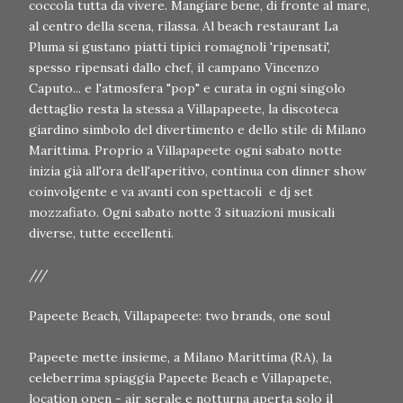
coccola tutta da vivere. Mangiare bene, di fronte al mare,
al centro della scena, rilassa. Al beach restaurant La
Pluma si gustano piatti tipici romagnoli 'ripensati',
spesso ripensati dallo chef, il campano Vincenzo
Caputo... e l'atmosfera "pop" e curata in ogni singolo
dettaglio resta la stessa a Villapapeete, la discoteca
giardino simbolo del divertimento e dello stile di Milano
Marittima. Proprio a Villapapeete ogni sabato notte
inizia già all'ora dell'aperitivo, continua con dinner show
coinvolgente e va avanti con spettacoli e dj set
mozzafiato. Ogni sabato notte 3 situazioni musicali
diverse, tutte eccellenti.
///
Papeete Beach, Villapapeete: two brands, one soul
Papeete mette insieme, a Milano Marittima (RA), la
celeberrima spiaggia Papeete Beach e Villapapete,
location open - air serale e notturna aperta solo il