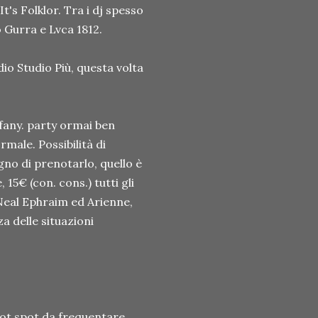
t's Folklor. Tra i dj spesso
o Gurra e Lvca 1812.
o Studio Più, questa volta
ffany. party ormai ben
male. Possibilità di
ogno di prenotarlo, quello è
15€ (con. cons.) tutti gli
 Neal Ephraim ed Arienne,
za delle situazioni
hot spot da frequentare