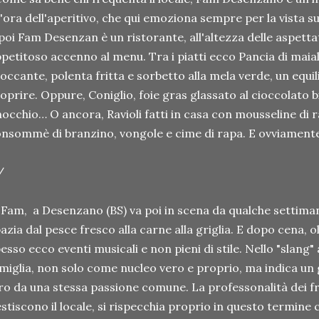
l'ora dell'aperitivo, che qui emoziona sempre per la vista sul 
poi Fam Desenzan è un ristorante, all'altezza delle aspettat
petitoso accenno al menu. Tra i piatti ecco Pancia di maiale
occante, polenta fritta e sorbetto alla mela verde, un equil
oprire. Oppure, Coniglio, foie gras glassato al cioccolato b
nocchio… O ancora, Ravioli fatti in casa con mousseline di 
nsommè di branzino, vongole e cime di rapa. E ovviamente,
/
 Fam, a Desenzano (BS) va poi in scena da qualche settim
azia dal pesce fresco alla carne alla griglia. E dopo cena, ol
esso ecco eventi musicali e non pieni di stile. Nello "slan
miglia, non solo come nucleo vero e proprio, ma indica un 
ro da una stessa passione comune. La professonalità dei fra
stiscono il locale, si rispecchia proprio in questo termine