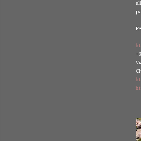
al
pa
FA
ht
+3
Vi
Ch
ht
h