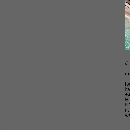
//
ma
lo
It
+3
HI
NO
n.
wa