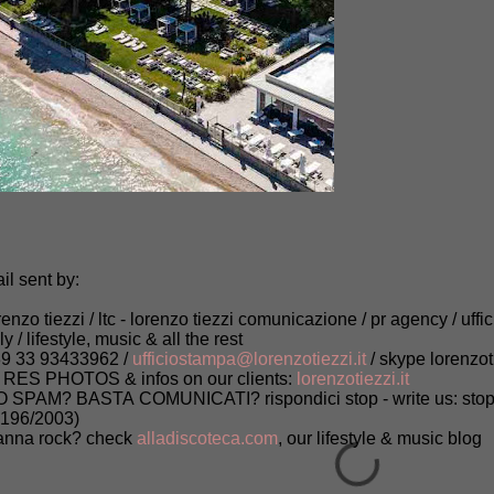
il sent by:
renzo tiezzi / ltc - lorenzo tiezzi comunicazione / pr agency / uffi
aly / lifestyle, music & all the rest
9 33 93433962 /
ufficiostampa@lorenzotiezzi.it
/ skype lorenzot
 RES PHOTOS & infos on our clients:
lorenzotiezzi.it
 SPAM? BASTA COMUNICATI? rispondici stop - write us: stop (
 196/2003)
nna rock? check
alladiscoteca.com
, our lifestyle & music blog