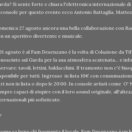
rda? Si sente forte e chiara l'elettronica internazionale di I
 console per questo evento ecco Antonio Battaglia, Matte
menica 27 agosto ancora una bella collaborazione con Radi
n un aperitivo divertente e musicale.
 31 agosto è al Fam Desenzano è la volta di Colazione da Ti
nosciuto sul Garda per la sua atmosfera scatenata... e infor
servare: tavoli, lettini, baldacchini. Il tramonto non c'è bis
sponibile per tutti. Ingresso in lista 10€ con consumazione, 
tri non in lista o dopo le 20:00. In console artisti come O'
mpre capaci di stupire con il loro sound originale, all'altez
ternazionali più sofisticate.
/
ome sa bene chi frequenta il locale, Fam Desenzano è un 