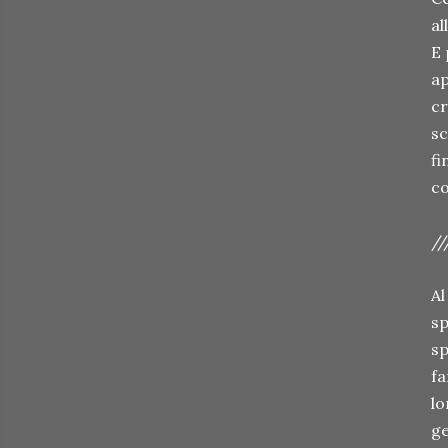
al
E 
ap
cr
sc
fi
co
//
Al
sp
sp
fa
lo
ge