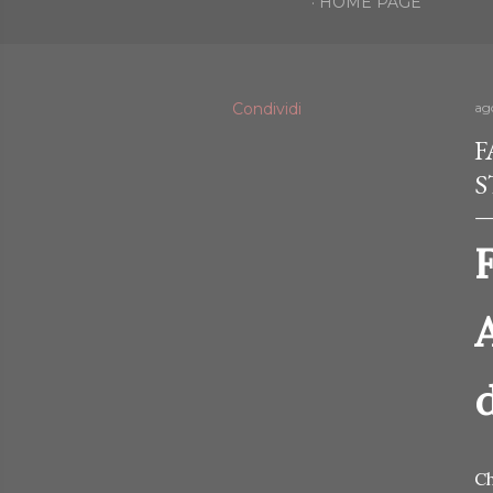
HOME PAGE
Condividi
ag
F
S
F
Ch