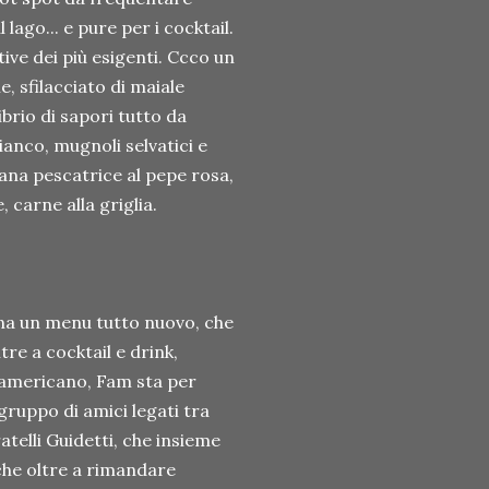
lago... e pure per i cocktail.
ive dei più esigenti. Ccco un
, sfilacciato di maiale
ibrio di sapori tutto da
ianco, mugnoli selvatici e
rana pescatrice al pepe rosa,
 carne alla griglia.
ana un menu tutto nuovo, che
tre a cocktail e drink,
g" americano, Fam sta per
gruppo di amici legati tra
telli Guidetti, che insieme
 che oltre a rimandare