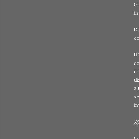
Ga
in
Do
co
Il
co
ri
di
al
se
in
//
Cc