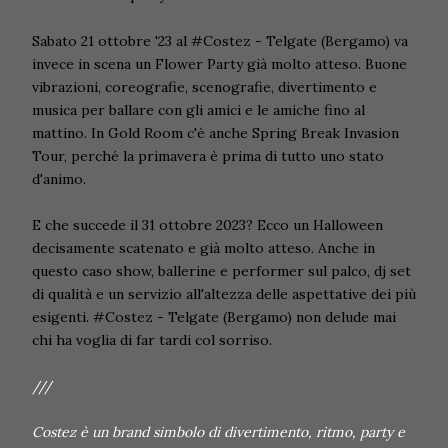
Sabato 21 ottobre '23 al #Costez - Telgate (Bergamo) va
invece in scena un Flower Party già molto atteso. Buone
vibrazioni, coreografie, scenografie, divertimento e
musica per ballare con gli amici e le amiche fino al
mattino. In Gold Room c'è anche Spring Break Invasion
Tour, perché la primavera è prima di tutto uno stato
d'animo.
E che succede il 31 ottobre 2023? Ecco un Halloween
decisamente scatenato e già molto atteso. Anche in
questo caso show, ballerine e performer sul palco, dj set
di qualità e un servizio all'altezza delle aspettative dei più
esigenti.
#Costez - Telgate (Bergamo) non delude mai
chi ha voglia di far tardi col sorriso.
///
Costez è un brand simbolo di divertimento, ritmo, party e