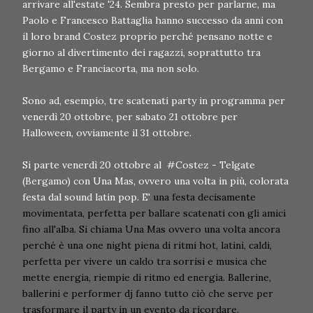
arrivare all'estate '24. Sembra presto per parlarne, ma
Paolo e Francesco Battaglia hanno successo da anni con
il loro brand Costez proprio perché pensano notte e
giorno al divertimento dei ragazzi, soprattutto tra
Bergamo e Franciacorta, ma non solo.
Sono ad, esempio, tre scatenati party in programma per
venerdì 20 ottobre, per sabato 21 ottobre per
Halloween, ovviamente il 31 ottobre.
Si parte venerdì 20 ottobre al #Costez - Telgate
(Bergamo) con Una Mas, ovvero una volta in più, colorata
festa dal sound latin pop. E'
una festa decisamente
movimentata, perfetta per ballare scatenati con gli amici
fino all'alba. Si chiama Una Mas ovvero una volta ancora
perché è una one night piena di ritmi hot, latini, caldi,
perfetta per vivere un caldo tra sorrisi e musica che
mette energia, riempie di ritmo ed energia. Ballerine,
ballerini e performer dj fanno tutto ciò che serve per
trasformare il party in un evento da ricordare.