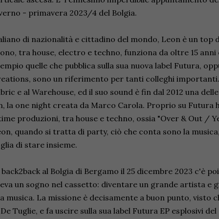
verno - primavera 2023/4 del Bolgia.
aliano di nazionalità e cittadino del mondo, Leon è un top d
ono, tra house, electro e techno, funziona da oltre 15 anni 
empio quelle che pubblica sulla sua nuova label Futura, op
eations, sono un riferimento per tanti colleghi importanti.
bric e al Warehouse, ed il suo sound è fin dal 2012 una dell
, la one night creata da Marco Carola. Proprio su Futura h
time produzioni, tra house e techno, ossia "Over & Out / Y
on, quando si tratta di party, ciò che conta sono la musica, 
glia di stare insieme.
 back2back al Bolgia di Bergamo il 25 dicembre 2023 c'è poi
eva un sogno nel cassetto: diventare un grande artista e g
a musica. La missione è decisamente a buon punto, visto 
 De Tuglie, e fa uscire sulla sua label Futura EP esplosivi d