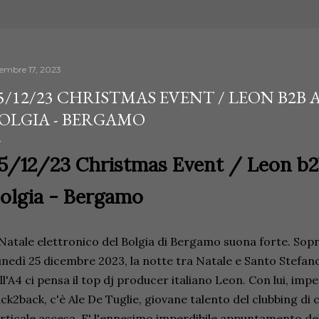
cembre 17, 2023
5/12/23 CHRISTMAS EVENT / LEON B2B 
OLGIA - BERGAMO
5/12/23 Christmas Event / Leon b2
olgia - Bergamo
 Natale elettronico del Bolgia di Bergamo suona forte. Sopr
nedì 25 dicembre 2023, la notte tra Natale e Santo Stefano, 
ll'A4 ci pensa il top dj producer italiano Leon. Con lui, imp
ck2back, c'è Ale De Tuglie, giovane talento del clubbing di
rticale ascesa. E' l'ennesimo imperdibile appuntamento de