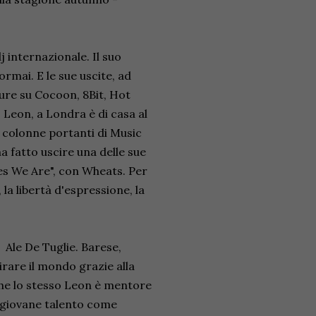
j internazionale. Il suo
ormai. E le sue uscite, ad
pure su Cocoon, 8Bit, Hot
 Leon, a Londra è di casa al
e colonne portanti di Music
a fatto uscire una delle sue
es We Are", con Wheats. Per
la libertà d'espressione, la
 Ale De Tuglie. Barese,
irare il mondo grazie alla
che lo stesso Leon è mentore
el giovane talento come