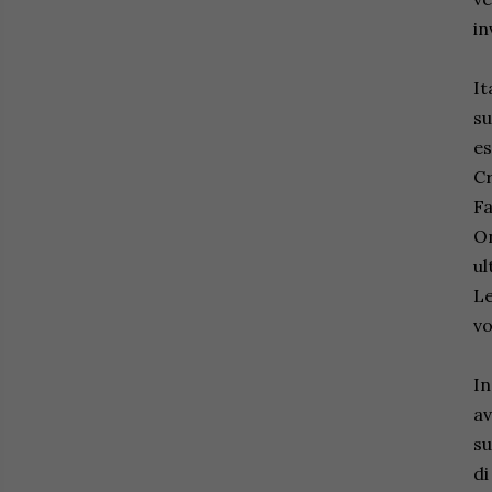
in
It
su
es
Cr
Fa
On
ul
Le
vo
In
av
su
di