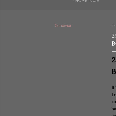
HOME PAGE
Condividi
di
2
B
2
B
Il
Lu
su
ba
ve