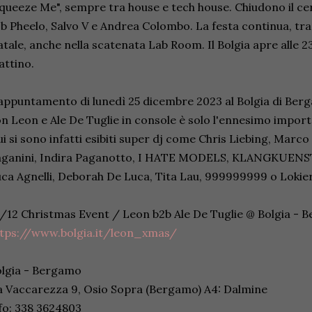
queeze Me", sempre tra house e tech house. Chiudono il ce
b Pheelo, Salvo V e Andrea Colombo. La festa continua, tra
tale, anche nella scatenata Lab Room. Il Bolgia apre alle 23.3
attino.
appuntamento di lunedì 25 dicembre 2023 al Bolgia di Be
n Leon e Ale De Tuglie in console è solo l'ennesimo importan
i si sono infatti esibiti super dj come Chris Liebing, Mar
ganini, Indira Paganotto, I HATE MODELS, KLANGKUENSTLE
ca Agnelli, Deborah De Luca, Tita Lau, 999999999 o Lokier
/12 Christmas Event / Leon b2b Ale De Tuglie @ Bolgia - 
tps://www.bolgia.it/leon_xmas/
lgia - Bergamo
a Vaccarezza 9, Osio Sopra (Bergamo) A4: Dalmine
fo: 338 3624803