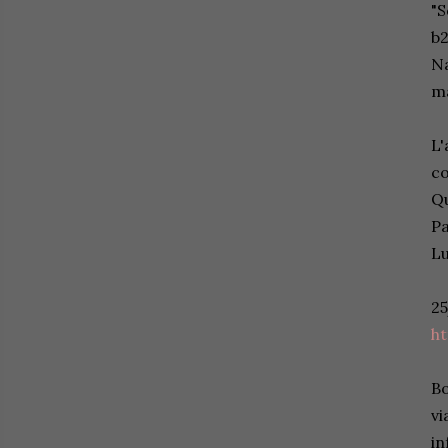
"S
b2
Na
m
L'
co
Qu
Pa
Lu
25
ht
Bo
vi
in