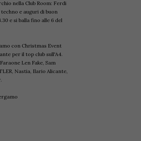
rchio nella Club Room: Ferdi
 techno e auguri di buon
0 e si balla fino alle 6 del
rgamo con Christmas Event
te per il top club sull'A4.
co Faraone Len Fake, Sam
R, Nastia, Ilario Alicante,
.
Bergamo