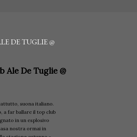
ALE DE TUGLIE @
b Ale De Tuglie @
attutto, suona italiano.
a far ballare il top club
egnato in un esplosivo
 casa nostra ormai in
lla stagione autunno -