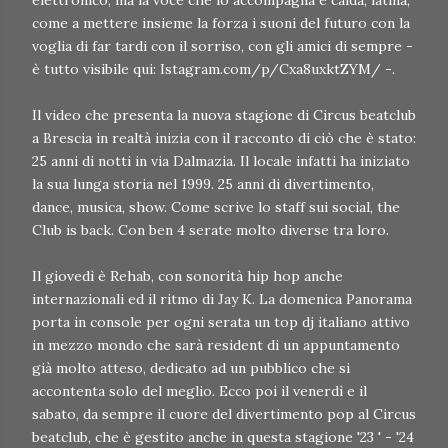
elettronico, ma la voce che lo accompagna è calda, latina,
come a mettere insieme la forza i suoni del futuro con la
voglia di far tardi con il sorriso, con gli amici di sempre -
è tutto visibile qui: Istagram.com/p/Cxa8uxktZYM/ -.
Il video che presenta la nuova stagione di Circus beatclub
a Brescia in realtà inizia con il racconto di ciò che è stato:
25 anni di notti in via Dalmazia. Il locale infatti ha iniziato
la sua lunga storia nel 1999. 25 anni di divertimento,
dance, musica, show. Come scrive lo staff sui social, the
Club is back. Con ben 4 serate molto diverse tra loro.
Il giovedì è Rehab, con sonorità hip hop anche
internazionali ed il ritmo di Jay K. La domenica Panorama
porta in console per ogni serata un top dj italiano attivo
in mezzo mondo che sarà resident di un appuntamento
già molto atteso, dedicato ad un pubblico che si
accontenta solo del meglio. Ecco poi il venerdì e il
sabato, da sempre il cuore del divertimento pop al Circus
beatclub, che è gestito anche in questa stagione '23 ' - '24