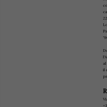
co
ca
22
Lo
Pa
'9
Do
l'
al
il
pa
R
Vi
+