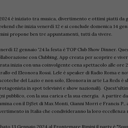
 2024 è iniziato tra musica, divertimento e ottimi piatti da 
ekend che inizia venerdì 12 e si conclude domenica 14 g
mini propone ben tre appuntamenti, tutti da vivere.
nerdì 12 gennaio '24 la festa è TOP Club Show Dinner. Que
llaborazione con Clubbing, App creata per scoprire e vivere 
rata inizia con una coinvolgente cena spettacolo alle ore 2
rallo ed Eleonora Rossi. Lele è speaker di Radio Roma e noto
scoteche del Lazio e non solo, Eleonora in arte La Reds è sh
rotagonista in spot televisivi e show nazionali). Quest'ult
ni pubblico, con la sua carica e la sua energia. A partire dal
lumina con il DjSet di Max Monti, Gianni Morri e Francis P., 
vertimento in Italia che condivideranno la loro eccellenza 
bato 13 Gennaio 2024 al Frontemare Rimini il party è "Soun