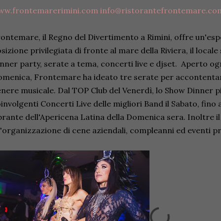
ww.frontemarerimini.com
info@ristorantefrontemare.co
ontemare, il Regno del Divertimento a Rimini, offre un'espe
sizione privilegiata di fronte al mare della Riviera, il loca
nner party, serate a tema, concerti live e djset. Aperto og
menica, Frontemare ha ideato tre serate per accontentare
nere musicale. Dal TOP Club del Venerdì, lo Show Dinner più
involgenti Concerti Live delle migliori Band il Sabato, fino
brante dell'Apericena Latina della Domenica sera. Inoltre i
l'organizzazione di cene aziendali, compleanni ed eventi pri