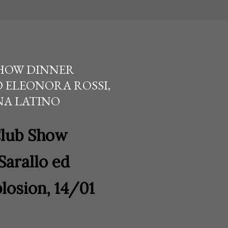
SHOW DINNER
 ELEONORA ROSSI,
ENA LATINO
Club Show
Sarallo ed
losion, 14/01