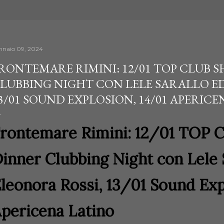
nnaio 09, 2024
RONTEMARE RIMINI: 12/01 TOP CLUB 
LUBBING NIGHT CON LELE SARALLO ED
3/01 SOUND EXPLOSION, 14/01 APERIC
rontemare Rimini: 12/01 TOP 
inner Clubbing Night con Lele 
leonora Rossi, 13/01 Sound Exp
pericena Latino