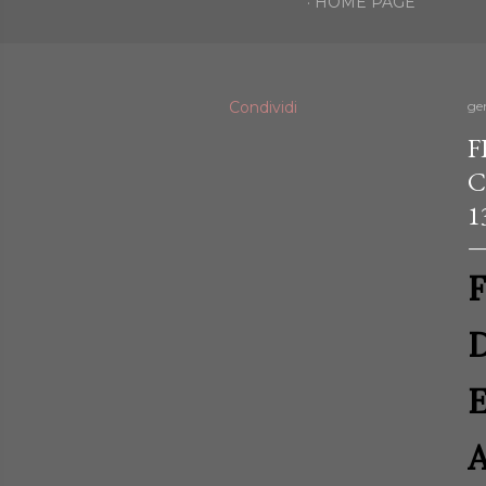
HOME PAGE
Condividi
ge
F
C
1
F
D
E
A