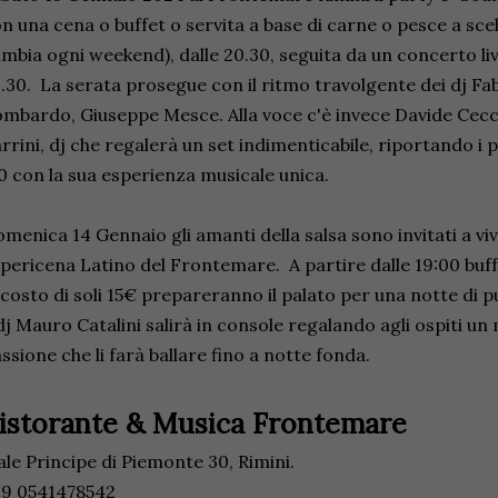
n una cena o buffet o servita a base di carne o pesce a scelt
mbia ogni weekend), dalle 20.30, seguita da un concerto liv
.30. La serata prosegue con il ritmo travolgente dei dj Fab
mbardo, Giuseppe Mesce. Alla voce c'è invece Davide Cecch
rrini, dj che regalerà un set indimenticabile, riportando i p
0 con la sua esperienza musicale unica.
menica 14 Gennaio gli amanti della salsa sono invitati a vi
Apericena Latino del Frontemare. A partire dalle 19:00 buff
 costo di soli 15€ prepareranno il palato per una notte di p
 dj Mauro Catalini salirà in console regalando agli ospiti un m
ssione che li farà ballare fino a notte fonda.
istorante & Musica Frontemare
ale Principe di Piemonte 30, Rimini.
39 0541478542