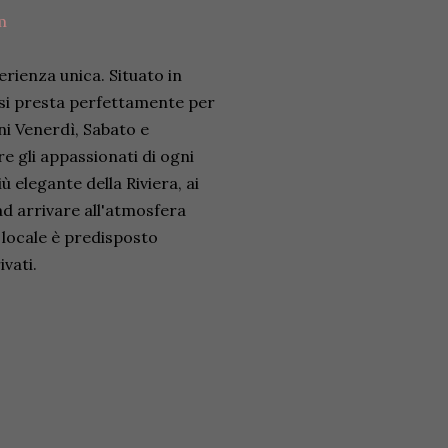
m
rienza unica. Situato in
le si presta perfettamente per
ni Venerdì, Sabato e
 gli appassionati di ogni
 elegante della Riviera, ai
 ad arrivare all'atmosfera
l locale è predisposto
vati.