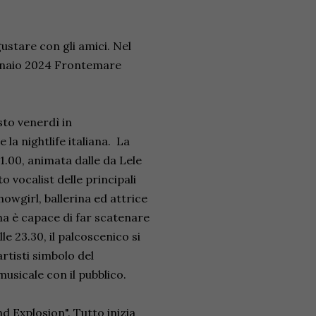
gustare con gli amici. Nel
ennaio 2024 Frontemare
sto venerdì in
la nightlife italiana. La
1.00, animata dalle da Lele
 vocalist delle principali
owgirl, ballerina ed attrice
ima è capace di far scatenare
le 23.30, il palcoscenico si
artisti simbolo del
musicale con il pubblico.
d Explosion". Tutto inizia