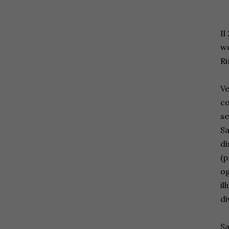
Il
we
Ri
Ve
co
se
Sa
di
(p
og
il
di
Sa