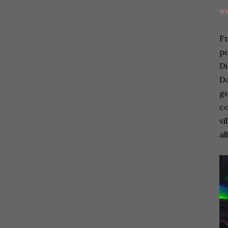
w
Fr
po
Di
Do
ge
co
vi
al