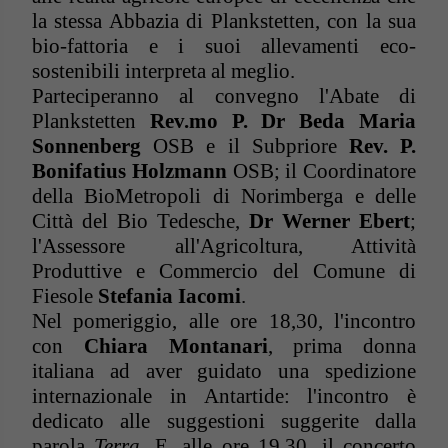
la stessa Abbazia di Plankstetten, con la sua
bio-fattoria e i suoi allevamenti eco-
sostenibili interpreta al meglio.
Parteciperanno al convegno l'Abate di
Plankstetten
Rev.mo P. Dr Beda Maria
Sonnenberg
OSB
e il Subpriore
Rev. P.
Bonifatius Holzmann
OSB; il Coordinatore
della BioMetropoli di Norimberga e delle
Città del Bio Tedesche,
Dr Werner Ebert
;
l'Assessore all'Agricoltura, Attività
Produttive e Commercio del Comune di
Fiesole
Stefania Iacomi
.
Nel pomeriggio, alle ore 18,30, l'incontro
con
Chiara Montanari
, prima donna
italiana ad aver guidato una spedizione
internazionale in Antartide: l'incontro è
dedicato alle suggestioni suggerite dalla
parola
Terra
. E, alle ore 19.30, il concerto