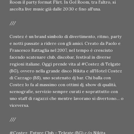
Room il party format Flirt. In Gol Room, tra l'altro, si
ascolta live music già dalle 20:30 e fino all'una.
///
Costez è un brand simbolo di divertimento, ritmo, party
e notti passate a ridere con gli amici. Creato da Paolo e
Francesco Battaglia nel 2007, nel tempo è cresciuto
facendo scatenare club, discobar, festival in diverse
regioni italiane. Oggi prende vita al #Costez di Telgate
(BG), ovvero nella grande disco Nikita e all'Hotel Costez
di Cazzago (BS), uno scatenato dj bar. Chi balla con
Costez lo fa al massimo con ottimi dj, show di qualità,
scenografie, servizio sempre curati e soprattutto con
uno staff di ragazzi che mentre lavorano si divertono… o
viceversa.
///
#Costez Future Club - Telgate (BG) c/o Nikita