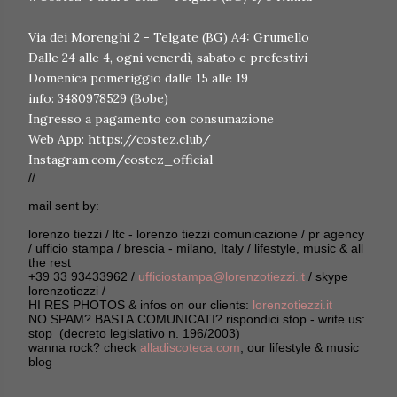
Via dei Morenghi 2 - Telgate (BG) A4: Grumello
Dalle 24 alle 4, ogni venerdì, sabato e prefestivi
Domenica pomeriggio dalle 15 alle 19
info: 3480978529 (Bobe)
Ingresso a pagamento con consumazione
Web App: https://costez.club/
Instagram.com/costez_official
//
mail sent by:
lorenzo tiezzi / ltc - lorenzo tiezzi comunicazione / pr agency
/ ufficio stampa / brescia - milano, Italy / lifestyle, music & all
the rest
+39 33 93433962 /
ufficiostampa@lorenzotiezzi.it
/ skype
lorenzotiezzi /
HI RES PHOTOS & infos on our clients:
lorenzotiezzi.it
NO SPAM? BASTA COMUNICATI? rispondici stop - write us:
stop (decreto legislativo n. 196/2003)
wanna rock? check
alladiscoteca.com
, our lifestyle & music
blog