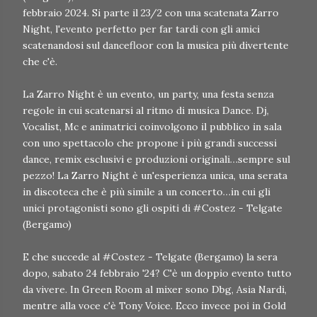
febbraio 2024. Si parte il 23/2 con una scatenata Zarro
Night, l'evento perfetto per far tardi con gli amici
scatenandosi sul dancefloor con la musica più divertente
che c'è.
La Zarro Night è un evento, un party, una festa senza
regole in cui scatenarsi al ritmo di musica Dance. Dj,
Vocalist, Mc e animatrici coinvolgono il pubblico in sala
con uno spettacolo che propone i più grandi successi
dance, remix esclusivi e produzioni originali…sempre sul
pezzo! La Zarro Night è un'esperienza unica, una serata
in discoteca che è più simile a un concerto…in cui gli
unici protagonisti sono gli ospiti di #Costez - Telgate
(Bergamo)
E che succede al #Costez - Telgate (Bergamo) la sera
dopo, sabato 24 febbraio '24? C'è un doppio evento tutto
da vivere. In Green Room al mixer sono Dbg, Asia Nardi,
mentre alla voce c'è Tony Voice. Ecco invece poi in Gold