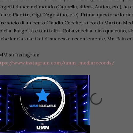
ogetti dance nel mondo (Cappella, 49ers, Antico, etc), ha cr
auro Picotto, Gigi D'Agostino, etc). Prima, questo se lo ric
re socio di un certo Claudio Cecchetto con la Marton Medi
lella, Fargetta e tanti altri. Roba vecchia, dirà qualcuno, 
che lanciato artisti di successo recentemente, Mr. Rain ed I
MM su Instagram
ttps://www.instagram.com/umm_mediarecords/