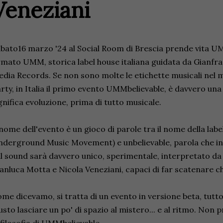
Veneziani
bato16 marzo '24 al Social Room di Brescia prende vita UM
rmato UMM, storica label house italiana guidata da Gianfran
dia Records. Se non sono molte le etichette musicali nel
rty, in Italia il primo evento UMMbelievable, è davvero una 
gnifica evoluzione, prima di tutto musicale.
 nome dell'evento è un gioco di parole tra il nome della la
derground Music Movement) e unbelievable, parola che in in
il sound sarà davvero unico, sperimentale, interpretato da 
anluca Motta e Nicola Veneziani, capaci di far scatenare c
me dicevamo, si tratta di un evento in versione beta, tutto
usto lasciare un po' di spazio al mistero... e al ritmo. Non 