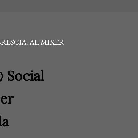
BRESCIA. AL MIXER
 Social
xer
la