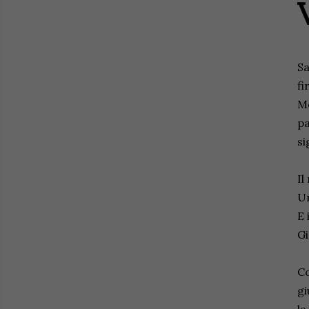
Sa
fi
Me
pa
si
Il
Un
E 
Gi
Co
gi