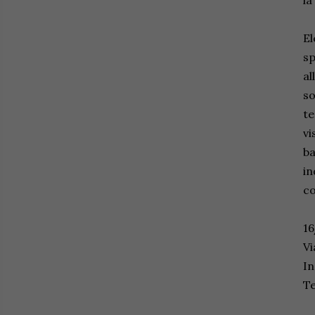
la
El
sp
al
so
te
vi
ba
i
co
1
Vi
I
Te