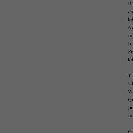
Il
as
la
Na
mu
tu
Re
la
Tr
UM
Wa
Qu
pu
mo
Gi