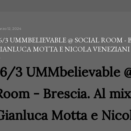
rzo 12, 2024
6/3 UMMBELIEVABLE @ SOCIAL ROOM - 
IANLUCA MOTTA E NICOLA VENEZIANI
16/3 UMMbelievable @
Room - Brescia. Al mi
Gianluca Motta e Nico