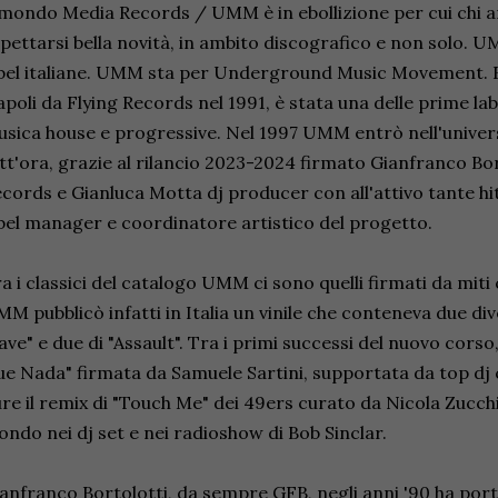
 mondo Media Records / UMM è in ebollizione per cui chi 
pettarsi bella novità, in ambito discografico e non solo. U
bel italiane. UMM sta per Underground Music Movement. 
poli da Flying Records nel 1991, è stata una delle prime lab
sica house e progressive. Nel 1997 UMM entrò nell'univer
tt'ora, grazie al rilancio 2023-2024 firmato Gianfranco Bor
cords e Gianluca Motta dj producer con all'attivo tante hit 
bel manager e coordinatore artistico del progetto.
a i classici del catalogo UMM ci sono quelli firmati da miti
M pubblicò infatti in Italia un vinile che conteneva due di
ve" e due di "Assault". Tra i primi successi del nuovo corso
e Nada" firmata da Samuele Sartini, supportata da top dj
re il remix di "Touch Me" dei 49ers curato da Nicola Zucchi,
ndo nei dj set e nei radioshow di Bob Sinclar.
anfranco Bortolotti, da sempre GFB, negli anni '90 ha port