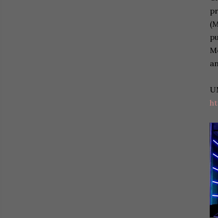
pr
(M
pu
Mo
an
U
h