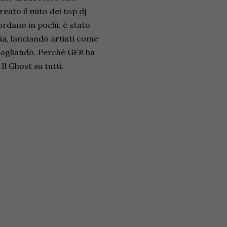
eato il mito dei top dj
ordano in pochi, è stato
a, lanciando artisti come
sbagliando. Perché GFB ha
l Ghost su tutti.