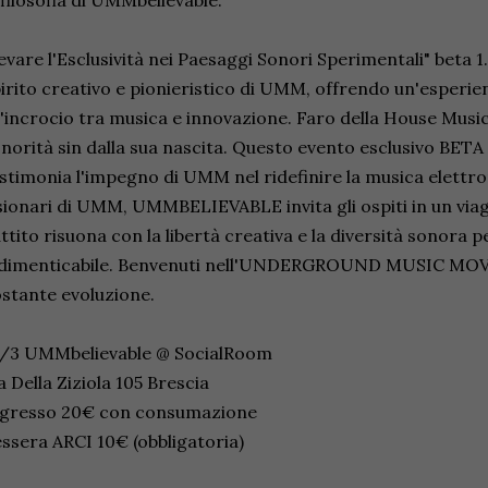
 filosofia di UMMbelievable.
evare l'Esclusività nei Paesaggi Sonori Sperimentali" beta 
irito creativo e pionieristico di UMM, offrendo un'esperi
l'incrocio tra musica e innovazione. Faro della House Musi
norità sin dalla sua nascita. Questo evento esclusivo BETA 1
stimonia l'impegno di UMM nel ridefinire la musica elettron
sionari di UMM, UMMBELIEVABLE invita gli ospiti in un viag
ttito risuona con la libertà creativa e la diversità sonora 
ndimenticabile. Benvenuti nell'UNDERGROUND MUSIC MOVE
stante evoluzione.
6/3 UMMbelievable @ SocialRoom
a Della Ziziola 105 Brescia
ngresso 20€ con consumazione
ssera ARCI 10€ (obbligatoria)