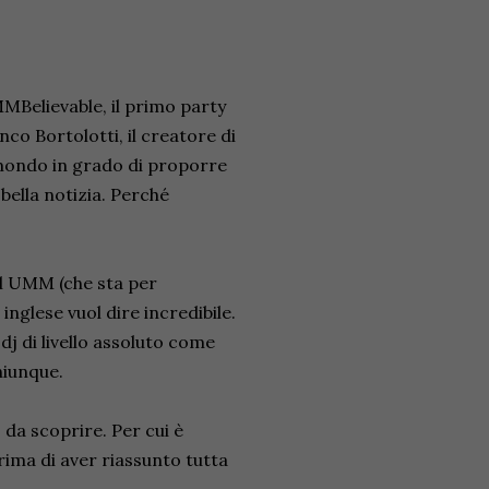
MBelievable, il primo party
co Bortolotti, il creatore di
 mondo in grado di proporre
bella notizia. Perché
bel UMM (che sta per
glese vuol dire incredibile.
dj di livello assoluto come
hiunque.
 da scoprire. Per cui è
prima di aver riassunto tutta