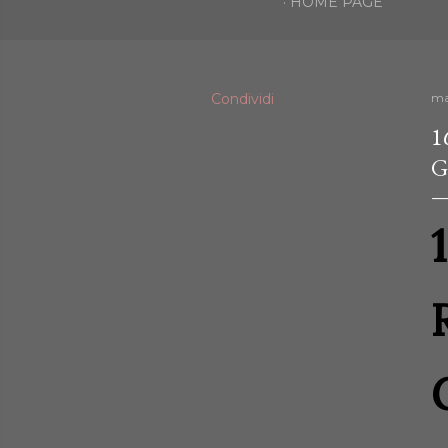
HOME PAGE
Condividi
ma
1
G