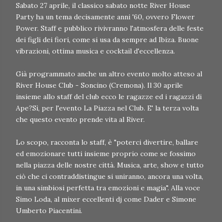
Sabato 27 aprile, il classico sabato notte River House
Party ha un tema decisamente anni '60, ovvero Flower
Power. Staff e pubblico rivivranno l'atmosfera delle feste
dei figli dei fiori, come si usa da sempre ad Ibiza. Buone
vibrazioni, ottima musica e cocktail d'eccellenza.
Già programmato anche un altro evento molto atteso al
River House Club - Soncino (Cremona). Il 30 aprile
insieme allo staff del club ecco le ragazze ed i ragazzi di
Ape?Sì, per l'evento La Piazza nel Club. E' la terza volta
che questo evento prende vita al River.
Lo scopo, racconta lo staff, è "poterci divertire, ballare
ed emozionare tutti insieme proprio come se fossimo
nella piazza delle nostre città. Musica, arte, show e tutto
ciò che ci contraddistingue si uniranno, ancora una volta,
in una simbiosi perfetta tra emozioni e magia". Alla voce
Simo Loda, al mixer eccellenti dj come Dader e Simone
Umberto Piacentini.