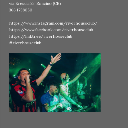
via Brescia 23, Soncino (CR)
366.1758050
https://www.instagram.com/riverhouseclub/
https://www.facebook.com/riverhouseclub
https://linktr.ee/riverhouseclub
#riverhouseclub