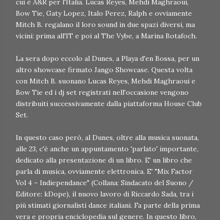
cui è A&R per l'Italia. Lucas Reyes, Mehdi Maghraoui,
Bow Tie, Gaty Lopez, Italo Perez, Ralph e ovviamente
Mitch B. regalano il loro sound in due spazi diversi, ma
vicini: prima all'IT e poi al The Vybe, a Marina Botafoch.
La sera dopo eccolo al Dunes, a Playa d'en Bossa, per un
altro showcase firmato Jango Showcase. Questa volta
con Mitch B. suonano Lucas Reyes, Mehdi Maghraoui e
Bow Tie ed i dj set registrati nell'occasione vengono
distribuiti successivamente dalla piattaforma House Club
Set.
In questo caso però, al Dunes, oltre alla musica suonata,
alle 23, c'è anche un appuntamento 'parlato' importante,
dedicato alla presentazione di un libro. E' un libro che
parla di musica, ovviamente elettronica. E' "Mix Factor
Vol 4 – Indiependance" (Collana: Sindacato del Suono /
Editore: kDope), il nuovo lavoro di Riccardo Sada, tra i
più stimati giornalisti dance italiani. Fa parte della prima
vera e propria enciclopedia sul genere. In questo libro,