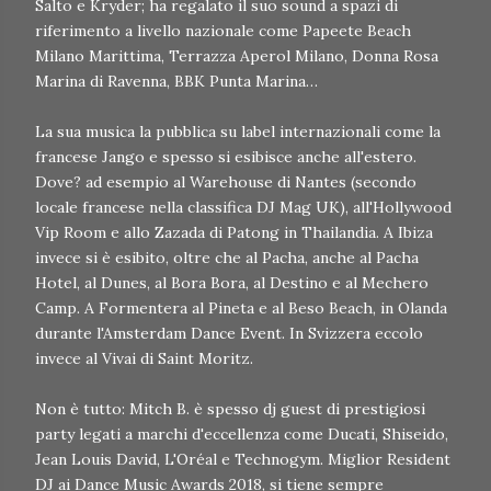
Salto e Kryder; ha regalato il suo sound a spazi di
riferimento a livello nazionale come Papeete Beach
Milano Marittima, Terrazza Aperol Milano, Donna Rosa
Marina di Ravenna, BBK Punta Marina…
La sua musica la pubblica su label internazionali come la
francese Jango e spesso si esibisce anche all'estero.
Dove? ad esempio al Warehouse di Nantes (secondo
locale francese nella classifica DJ Mag UK), all'Hollywood
Vip Room e allo Zazada di Patong in Thailandia. A Ibiza
invece si è esibito, oltre che al Pacha, anche al Pacha
Hotel, al Dunes, al Bora Bora, al Destino e al Mechero
Camp. A Formentera al Pineta e al Beso Beach, in Olanda
durante l'Amsterdam Dance Event. In Svizzera eccolo
invece al Vivai di Saint Moritz.
Non è tutto: Mitch B. è spesso dj guest di prestigiosi
party legati a marchi d'eccellenza come Ducati, Shiseido,
Jean Louis David, L'Oréal e Technogym. Miglior Resident
DJ ai Dance Music Awards 2018, si tiene sempre