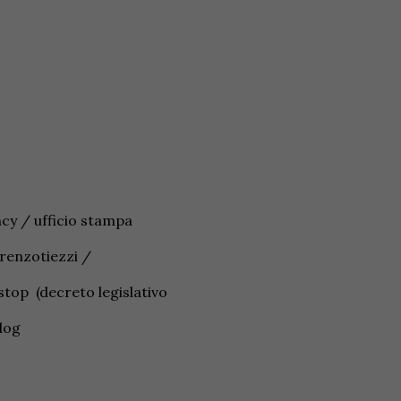
ncy / ufficio stampa
orenzotiezzi /
op (decreto legislativo
blog