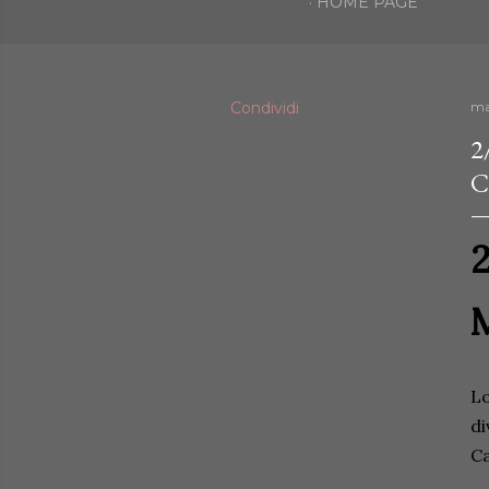
HOME PAGE
Condividi
ma
2
C
2
M
Lo
di
Ca