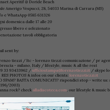
nset Aperitif @ Doride Beach
ale Amerigo Vespucci, 28, 54033 Marina di Carrara (MS)
fo e WhatsApp 0585 631326
ni domenica dalle 17 alle 20
gresso libero e selezionato
enotazione tavoli obbligatoria
il sent by:
renzo tiezzi / ltc - lorenzo tiezzi comunicazione / pr age
brescia - milano, Italy / lifestyle, music & all the rest
39 33 93433962 /
ufficiostampa@lorenzotiezzi.it
/ skype l
 RES PHOTOS & infos on our clients:
lorenzotiezzi.it
 SPAM? BASTA COMUNICATI? rispondici stop - write us: st
 196/2003)
anna rock? check
alladiscoteca.com
, our lifestyle & music 