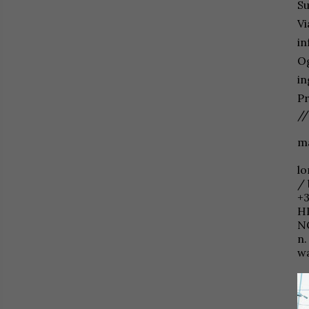
Su
Vi
in
Og
in
Pr
//
ma
lo
/ 
+
HI
NO
n.
w