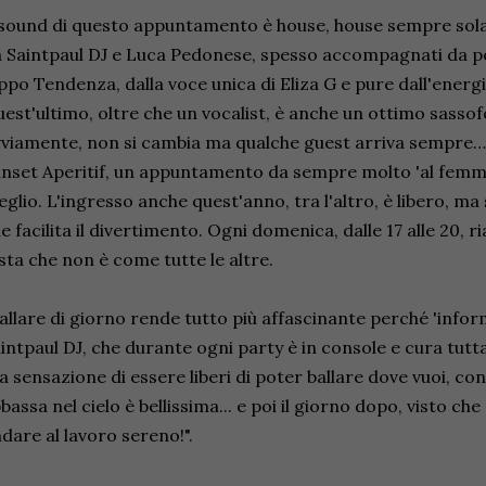
 sound di questo appuntamento è house, house sempre solar
 Saintpaul DJ e Luca Pedonese, spesso accompagnati da 
ppo Tendenza, dalla voce unica di Eliza G e pure dall'energ
est'ultimo, oltre che un vocalist, è anche un ottimo sassof
viamente, non si cambia ma qualche guest arriva sempre… o
nset Aperitif, un appuntamento da sempre molto 'al femminil
glio. L'ingresso anche quest'anno, tra l'altro, è libero, ma
e facilita il divertimento. Ogni domenica, dalle 17 alle 20,
sta che non è come tutte le altre.
allare di giorno rende tutto più affascinante perché 'infor
intpaul DJ, che durante ogni party è in console e cura tutt
a sensazione di essere liberi di poter ballare dove vuoi, con 
bassa nel cielo è bellissima... e poi il giorno dopo, visto che 
dare al lavoro sereno!".