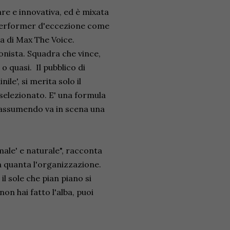
e e innovativa, ed è mixata
performer d'eccezione come
ia di Max The Voice.
onista. Squadra che vince,
 quasi. Il pubblico di
e', si merita solo il
 selezionato. E' una formula
 riassumendo va in scena una
male' e naturale", racconta
a quanta l'organizzazione.
il sole che pian piano si
non hai fatto l'alba, puoi