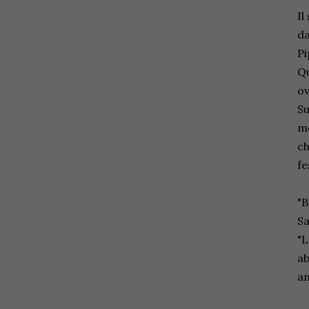
Il
da
Pi
Qu
ov
Su
me
ch
fe
"B
Sa
"L
ab
an