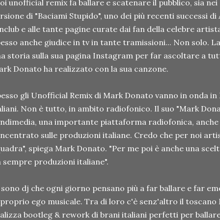
oi unofficial remix fa ballare e scatenare il pubblico, sia nei 
rsione di "Baciami Stupido", uno dei più recenti successi di 
nclub e alle tante pagine curate dai fan della celebre artist
esso anche giudice in tv in tante tramissioni... Non solo. L
a storia sulla sua pagina Instagram per far ascoltare a tutt
rk Donato ha realizzato con la sua canzone.
esso gli Unofficial Remix di Mark Donato vanno in onda in 
aliani. Non è tutto, in ambito radiofonico. Il suo "Mark Don
ndimedia, una importante piattaforma radiofonica, anche a
incentrato sulle produzioni italiane. Credo che per noi artist
uadra", spiega Mark Donato. "Per me poi è anche una scel
 sempre produzioni italiane".
 sono dj che ogni giorno pensano più a far ballare e far em
 proprio ego musicale. Tra di loro c'è senz'altro il tosca
alizza bootleg & rework di brani italiani perfetti per ballar