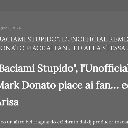
ugno 11, 2024
BACIAMI STUPIDO", L'UNOFFICIAL REM
ONATO PIACE AI FAN… ED ALLA STESSA
Baciami Stupido", l'Unoffici
ark Donato piace ai fan… ed
Arisa
co un altro bel traguardo celebrato dal dj producer tosc