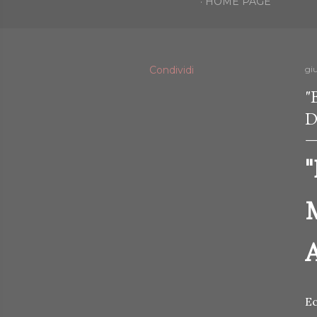
HOME PAGE
Condividi
gi
"
D
"
M
Ec