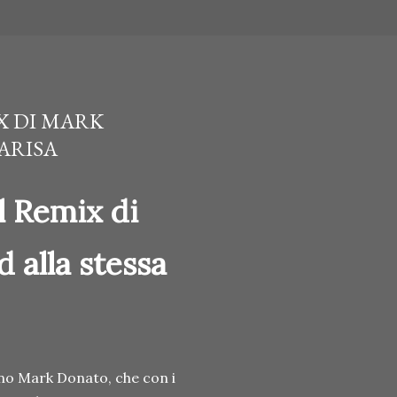
IX DI MARK
 ARISA
al Remix di
 alla stessa
ano Mark Donato, che con i