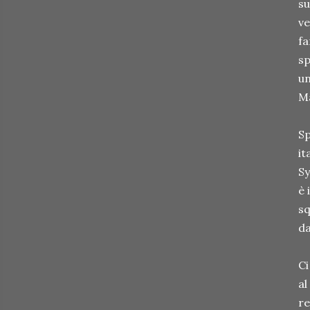
su
ve
fa
sp
un
Ma
Sp
it
Sy
è 
sq
da
Ci
al
re