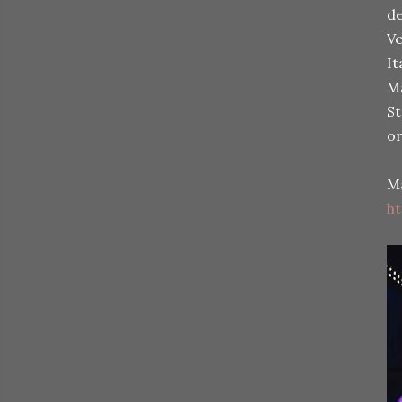
de
Ve
It
Ma
St
or
M
h