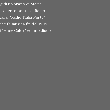
leg di un brano di Mario
nda recentemente su Radio
lia, "Radio Italia Party".
he fa musica fin dal 1999.
i "Hace Calor" ed uno disco