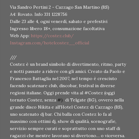
Via Sandro Pertini 2 - Cazzago San Martino (BS)
A4: Rovato. Info 331 1228756
Dalle 23 alle 4, ogni venerdì, sabato e prefestivi
Ingresso libero 18+, consumazione facoltativa
Web App:
https://costez.club/
Instagram.com/hotelcostez__official
///
Costez è un brand simbolo di divertimento, ritmo, party
e notti passate a ridere con gli amici. Creato da Paolo e
Francesco Battaglia nel 2007, nel tempo è cresciuto
facendo scatenare club, discobar, festival in diverse
regioni italiane. Oggi prende vita al #Costez (oggi
tornato Costez, senza
#)
di Telgate (BG), ovvero nella
grande disco Nikita e all'Hotel Costez di Cazzago (BS),
uno scatenato dj bar. Chi balla con Costez lo fa al
massimo con ottimi dj, show di qualità, scenografie,
servizio sempre curati e soprattutto con uno staff di
ragazzi che mentre lavorano si divertono… o viceversa.