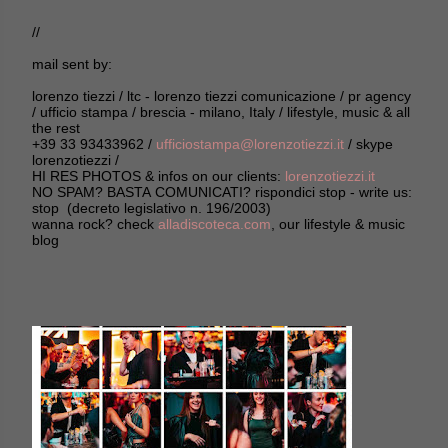
//
mail sent by:
lorenzo tiezzi / ltc - lorenzo tiezzi comunicazione / pr agency
/ ufficio stampa / brescia - milano, Italy / lifestyle, music & all
the rest
+39 33 93433962 /
ufficiostampa@lorenzotiezzi.it
/ skype
lorenzotiezzi /
HI RES PHOTOS & infos on our clients:
lorenzotiezzi.it
NO SPAM? BASTA COMUNICATI? rispondici stop - write us:
stop (decreto legislativo n. 196/2003)
wanna rock? check
alladiscoteca.com
, our lifestyle & music
blog