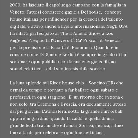
2000, ha lasciato il capoluogo campano con la famiglia in
Veneto. Fattosi conoscere gazie a Defhouse, concept
house italiana per influencer per la crescita del talento
digitale, è attivo anche a livello internazionale. Negli USA
ha infatti partecipato al The D'Amelio Show, a Los
Angeles. Frequenta l'Università Ca' Foscari di Venezia,
per la precisione la Facoltà di Economia. Quando è in
console come DJ Simone Berlini è sempre in grado di far
scatenare ogni pubblico con la sua energia ed il suo
sound eclettico… ed il suo irresistibile sorriso.
La luna splende sul River house club - Soncino (CR) che
ormai da tempo è tornato a far ballare ogni sabato e
prefestivi, in ogni stagione. E' un ritorno che in zona e
non solo, tra Cremona e Brescia, era decisamente atteso
dai più giovani. L'atmosfera, sotto la grande mirrorball
oppure in giardino, quando fa caldo, è quella di una
grande festa tra amiche ed amici. Sorrisi, musica, ritmo
fino a tardi, per celebrare ogni fine settimana.