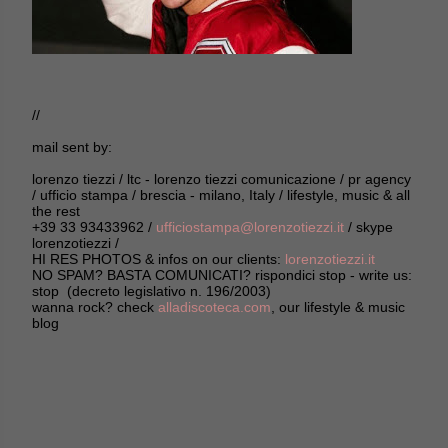
//
mail sent by:
lorenzo tiezzi / ltc - lorenzo tiezzi comunicazione / pr agency
/ ufficio stampa / brescia - milano, Italy / lifestyle, music & all
the rest
+39 33 93433962 /
ufficiostampa@lorenzotiezzi.it
/ skype
lorenzotiezzi /
HI RES PHOTOS & infos on our clients:
lorenzotiezzi.it
NO SPAM? BASTA COMUNICATI? rispondici stop - write us:
stop (decreto legislativo n. 196/2003)
wanna rock? check
alladiscoteca.com
, our lifestyle & music
blog