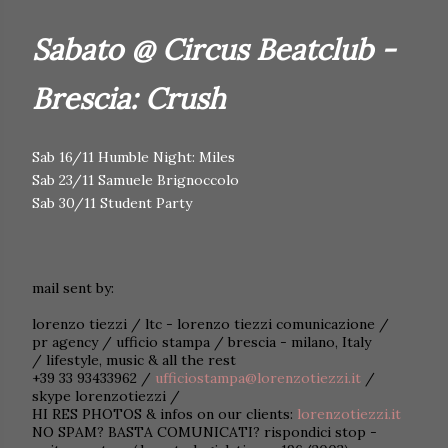
Sabato @ Circus Beatclub -
Brescia: Crush
Sab 16/11 Humble Night: Miles
Sab 23/11 Samuele Brignoccolo
Sab 30/11 Student Party
mail sent by:
lorenzo tiezzi / ltc - lorenzo tiezzi comunicazione /
pr agency / ufficio stampa / brescia - milano, Italy
/ lifestyle, music & all the rest
+39 33 93433962 /
ufficiostampa@lorenzotiezzi.it
/
skype lorenzotiezzi /
HI RES PHOTOS & infos on our clients:
lorenzotiezzi.it
NO SPAM? BASTA COMUNICATI? rispondici stop -