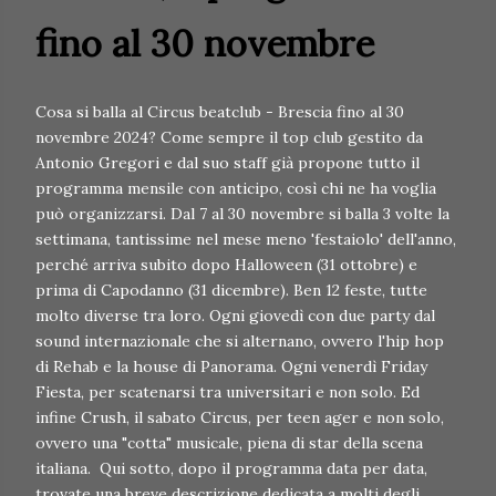
fino al 30 novembre
Cosa si balla al Circus beatclub - Brescia fino al 30
novembre 2024? Come sempre il top club gestito da
Antonio Gregori e dal suo staff già propone tutto il
programma mensile con anticipo, così chi ne ha voglia
può organizzarsi. Dal 7 al 30 novembre si balla 3 volte la
settimana, tantissime nel mese meno 'festaiolo' dell'anno,
perché arriva subito dopo Halloween (31 ottobre) e
prima di Capodanno (31 dicembre). Ben 12 feste, tutte
molto diverse tra loro. Ogni giovedì con due party dal
sound internazionale che si alternano, ovvero l'hip hop
di Rehab e la house di Panorama. Ogni venerdì Friday
Fiesta, per scatenarsi tra universitari e non solo. Ed
infine Crush, il sabato Circus, per teen ager e non solo,
ovvero una "cotta" musicale, piena di star della scena
italiana. Qui sotto, dopo il programma data per data,
trovate una breve descrizione dedicata a molti degli