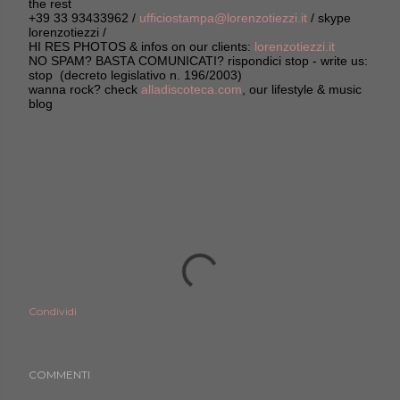
the rest
+39 33 93433962 /
ufficiostampa@lorenzotiezzi.it
/ skype
lorenzotiezzi /
HI RES PHOTOS & infos on our clients:
lorenzotiezzi.it
NO SPAM? BASTA COMUNICATI? rispondici stop - write us:
stop (decreto legislativo n. 196/2003)
wanna rock? check
alladiscoteca.com
, our lifestyle & music
blog
Condividi
COMMENTI